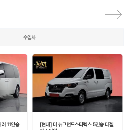
수입차
어러 11인승
[현대] 더 뉴그랜드스타렉스 5인승 디젤