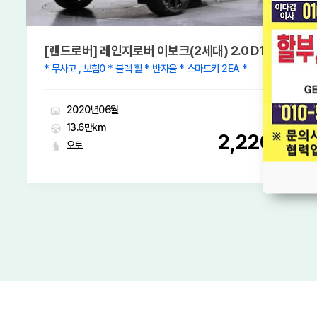
[랜드로버] 레인지로버 이보크(2세대) 2.0 D180 SE
* 무사고 , 보험0 * 블랙 휠 * 반자율 * 스마트키 2EA *
2020년06월
13.6만km
2,220
오토
만원