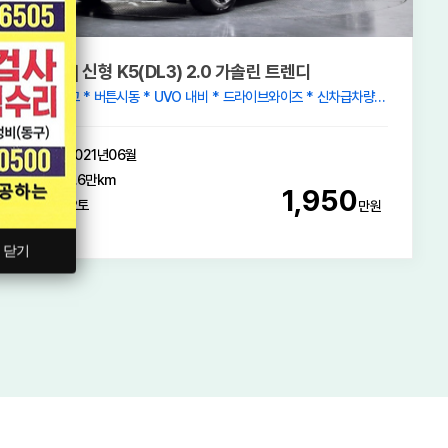
[기아] 신형 K5(DL3) 2.0 가솔린 트렌디
* 무사고 * 버튼시동 * UVO 내비 * 드라이브와이즈 * 신차급차량 * No Paint , TEX100% *
2021년06월
2.6만km
1,950
오토
만원
닫기