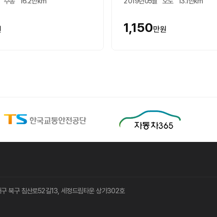
수동
16.2만km
2019년05월
오토
13.1만km
1,150
원
만원
8 대구 북구 침산로52길13, 세정드림타운 상가302호