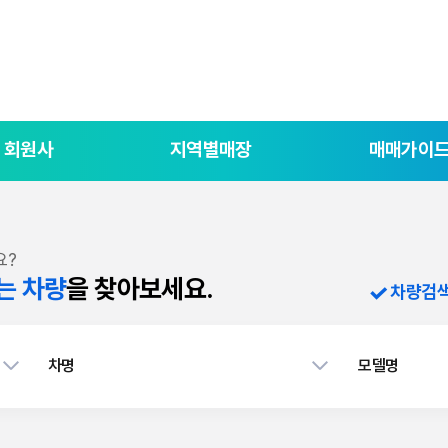
회원사
지역별매장
매매가이
요?
는 차량
을 찾아보세요.
차량검
차명
모델명