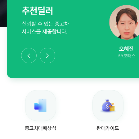
추천딜러
신뢰할 수 있는 중고차
서비스를 제공합니다.
박형찬
이영식
오혜진
대구종합자동차상사
하나자동차상사
AA모터스
중고차매매상식
판매가이드