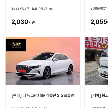
2022년08월
오토
14.7만km
2018년10월
2,030
2,055
만원
[현대] 더 뉴그랜저IG 가솔린 2.5 르블랑
[기아] 봉