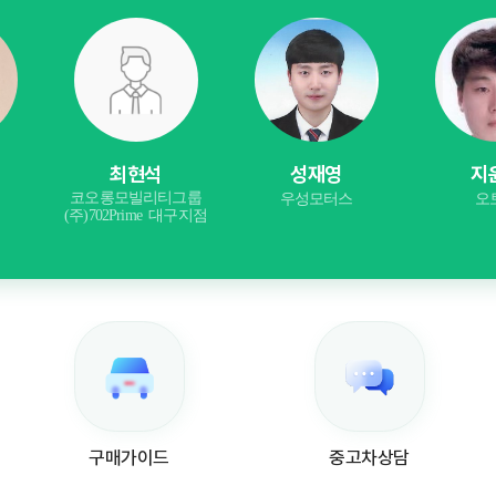
최현석
성재영
지
코오롱모빌리티그룹
우성모터스
오
(주)702Prime 대구지점
구매가이드
중고차상담