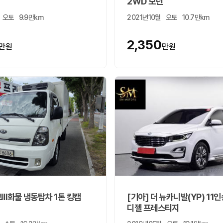
2WD 모던
오토
9.9만km
2021년10월
오토
10.7만km
2,350
만원
만원
고Ⅲ화물 냉동탑차 1톤 킹캡
[기아] 더 뉴카니발(YP) 11
디젤 프레스티지