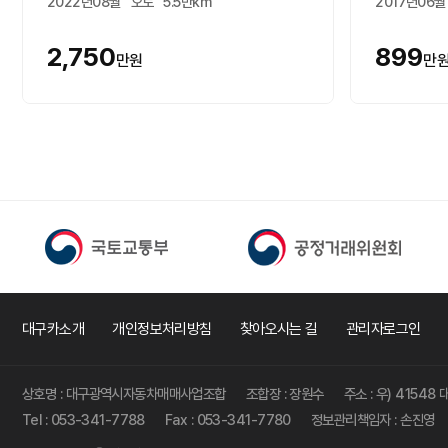
2022년08월
오토
5.5만km
2017년06월
2,750
899
만원
만
대구카소개
개인정보처리방침
찾아오시는 길
관리자로그인
상호명 : 대구광역시자동차매매사업조합
조합장 : 장원수
주소 : 우) 4154
Tel : 053-341-7788
Fax : 053-341-7780
정보관리책임자 : 손진영