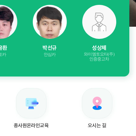
윤환
박선규
성상제
MAK
와이엠토요타(주)
토카
안심카
인증중고차
종사원온라인교육
오시는 길