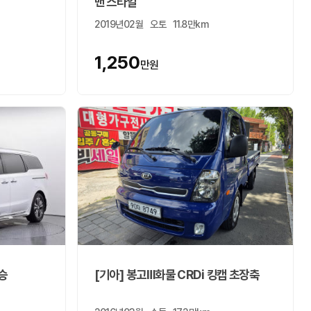
밴 스타일
2019년02월
오토
11.8만km
1,250
만원
인승
[기아] 봉고Ⅲ화물 CRDi 킹캡 초장축