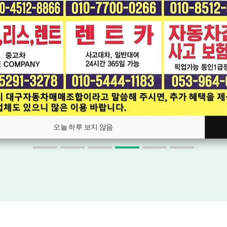
[BMW] 5시리즈(7세대) 520d M스포츠팩 플러스
* 무사고 * 브라운꼬냑시트 * 상태최상 * 1달2천km 엔진미션보증 *
2017년09월
11.2만km
2,449
오토
만원
오늘 하루 보지 않음