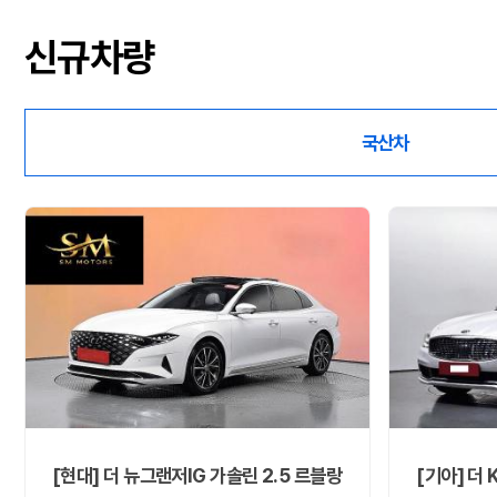
신규차량
국산차
[현대] 더 뉴그랜저IG 가솔린 2.5 르블랑
[기아] 더 K