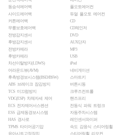
동승석에어백
풀오토에어컨
사이드에어백
듀얼 풀오토 에어컨
커튼에어백
CD
무릎보호에어백
CD체인저
전방감지센서
DVD
후방감지센서
AUX단자
전방카메라
MP3
후방카메라
USB
차선이탈방지(LDWS)
iPod
어라운드뷰(AVM)
네비게이션
후측방경보시스템(BSD/BSW)
스마트키
ABS 브레이크 잠김방지
버튼시동
TCS 미끄럼방지
크루즈컨트롤
VDC(ESP) 차체자세 제어
핸즈프리
ECS 전자제어서스펜션
전동식 파워 트렁크
ESS 급제동경보시스템
자동주차시스템
HAS 경사로
레인센서와이퍼
TPMS 타이어공기압
속도 감응식 스티어링휠
유아시트고정장치
스티어링휠 리모컨