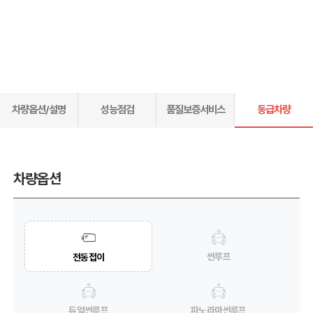
차량옵션/설명
성능점검
품질보증서비스
동급차량
차량옵션
썬루프
전동접이
듀얼썬루프
파노라마썬루프