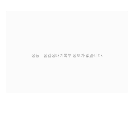
성능ㆍ점검상태기록부 정보가 없습니다.
교환
판금/도색
부식
탈부착
X
O
C
T