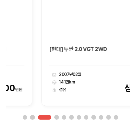
[현대] 투싼 2.0 VGT 2WD
2007년02월
14.1만km
상담
경유
만원