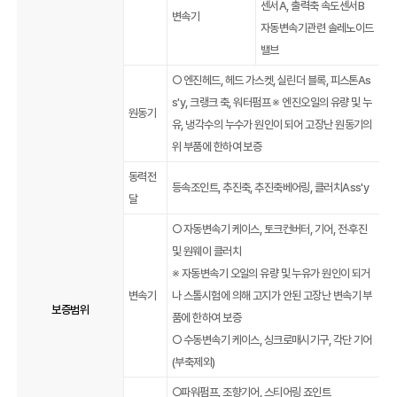
센서A, 출력축 속도센서B
변속기
자동변속기관련 솔레노이드
밸브
○ 엔진헤드, 헤드 가스켓, 실린더 블록, 피스톤As
s'y, 크랭크 축, 워터펌프 ※ 엔진오일의 유량 및 누
원동기
유, 냉각수의 누수가 원인이 되어 고장난 원동기의
위 부품에 한하여 보증
동력전
등속조인트, 추진축, 추진축베어링, 클러치Ass'y
달
○ 자동변속기 케이스, 토크컨버터, 기어, 전·후진
및 원웨이 클러치
※ 자동변속기 오일의 유량 및 누유가 원인이 되거
변속기
나 스톨시험에 의해 고지가 안된 고장난 변속기 부
보증범위
품에 한하여 보증
○ 수동변속기 케이스, 싱크로매시기구, 각단 기어
(부축제외)
○파워펌프, 조향기어, 스티어링 죠인트