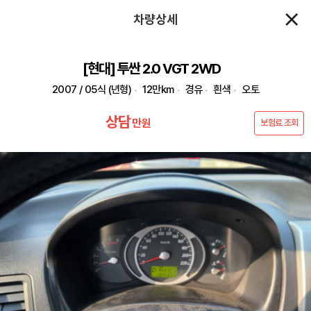
차량상세
[현대] 투싼 2.0 VGT 2WD
2007 / 05식 (년형)
12만km
경유
흰색
오토
상담
만원
보험료 조회