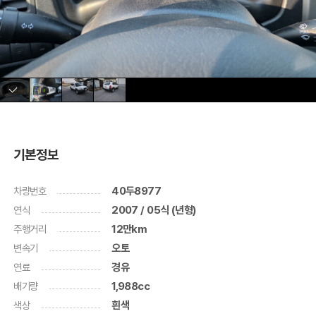
기본정보
차량번호
40두8977
연식
2007 / 05식 (년형)
주행거리
12만km
변속기
오토
연료
경유
배기량
1,988cc
색상
흰색