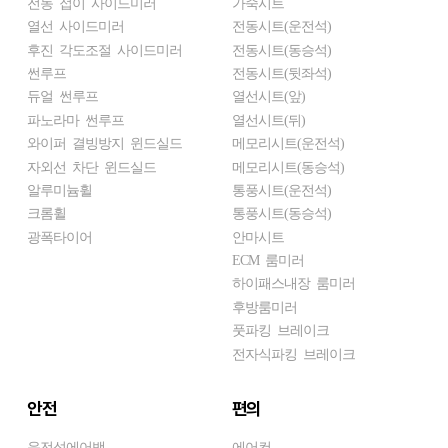
전동 접이 사이드미러
가죽시트
열선 사이드미러
전동시트(운전석)
후진 각도조절 사이드미러
전동시트(동승석)
썬루프
전동시트(뒷좌석)
듀얼 썬루프
열선시트(앞)
파노라마 썬루프
열선시트(뒤)
와이퍼 결빙방지 윈드실드
메모리시트(운전석)
자외선 차단 윈드실드
메모리시트(동승석)
알루미늄휠
통풍시트(운전석)
크롬휠
통풍시트(동승석)
광폭타이어
안마시트
ECM 룸미러
하이패스내장 룸미러
후방룸미러
풋파킹 브레이크
전자식파킹 브레이크
안전
편의
운전석에어백
에어컨