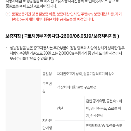
자동차매입 ⇒ 성능점검 ⇒ 제시신고 및 자동차사진등록 ⇒ 인터넷사이트 광고 ⇒
품질보증 ⇒ 매도신고로 이어집니다.
품질보증기간 및 품질보증 비용, 보증대상 연식 및 주행Km, 보증대상 차종, 자기
분담금등 자세한 세부 내용은 차후 공지토록 할 예정입니다.
보증지침 ( 국토해양부 자동차팀-2600/06.05.19/ 보증처리지침 )
성능점검을 받은 중고자동차는 주요부품이 점검 항목과 차량의 상태가 상이한 경우
차량인수일을 기준으로 30일 또는 2,000Km 주행거리 중 먼저 도래한 시점까지
보상수리를 받으실 수 있습니다.
동일성
차대번호표기 상이, 원동기형식표기의 상이
구조변
각 장치에 대한 불법 구조변경
경
흡입 공기유량, 공전속도제
엔진
어, 냉각수 온도, 스로틀 위
치, 산소센서
자가진
인히비터S/W, 입력축 속도
단 사항