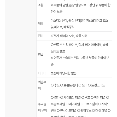
조향
※ 부품의 균열, 손상 발생으로 고장난 위 부품에 한
하여 보증
마스터실린더, 휠 실린더(켈리퍼), 브레이크 호스
제동
및 파이프, 배력장치
전기
발전기, 와이퍼 모터, 송풍 모터
○ 연료호스 및 파이프, 믹서, 베이퍼라이저, 솔레
노이드 밸브
연료
※ 연료가 누출되는 위의 고장난 부품에 한하여 보
증
타이어
보증에 해당사항 없음
외판부
○ 후드 ○ 프론트 휀더 ○ 도어 ○ 트렁크리드
위
○ 필라 ○ 사이드실 패널 ○ 루프 ○ 쿼터 패널 ○
주요골
프론트 패널 ○ 리어패널 ○ 크로스맴버 ○ 사이드
격 부위
맴버 ○ 인사이드패널 ○ 휠하우스 ○ 대쉬 패널 ○