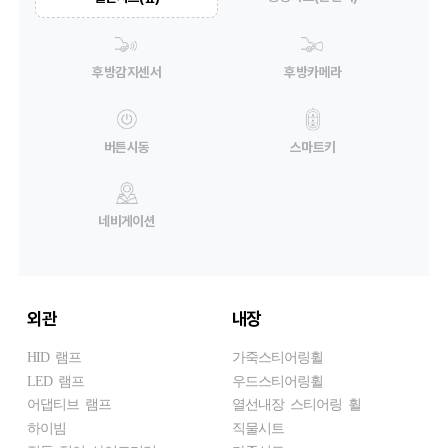
후방감지센서
후방카메라
버튼시동
스마트키
네비게이션
외관
내장
HID 램프
가죽스티어링휠
LED 램프
우드스티어링휠
어댑티브 램프
열선내장 스티어링 휠
하이빔
직물시트