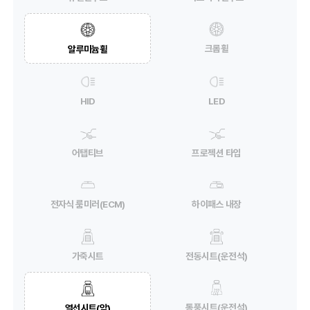
크롬휠
알루미늄휠
HID
LED
어탭티브
프로젝션 타입
전자식 룸미러(ECM)
하이패스 내장
가죽시트
전동시트(운전석)
통풍시트(운전석)
열선시트(앞)