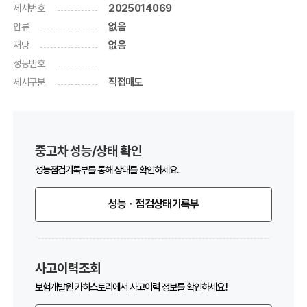
제시번호
2025014069
압류
없음
저당
없음
성능번호
제시구분
직접매도
중고차 성능/상태 확인
성능점검기록부를 통해 상태를 확인하세요.
성능ㆍ점검상태기록부
사고이력조회
보험개발원 카히스토리에서 사고이력 정보를 확인하세요.!