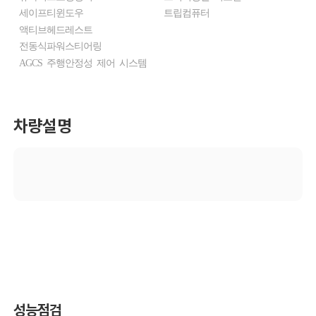
세이프티윈도우
트립컴퓨터
액티브헤드레스트
전동식파워스티어링
AGCS 주행안정성 제어 시스템
차량설명
성능점검