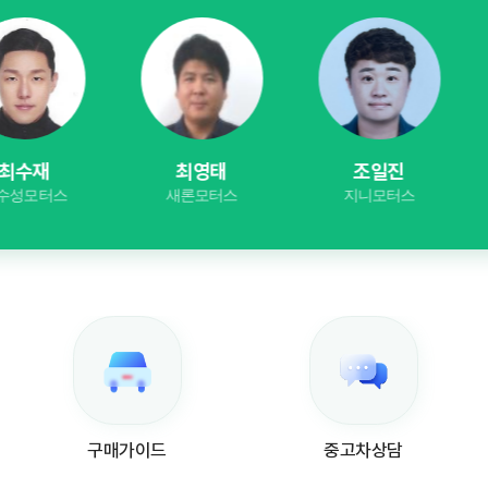
최영태
조일진
김
새론모터스
지니모터스
남덕
구매가이드
중고차상담