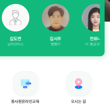
도연
김시우
전유나
모터스
빵빵카
더 황금모터스
종사원온라인교육
오시는 길