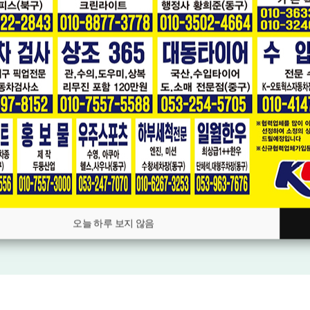
[기아] 봉고Ⅲ화물 CRDi 킹캡 초장축
2016년03월
17.2만km
770
수동
만원
오늘 하루 보지 않음