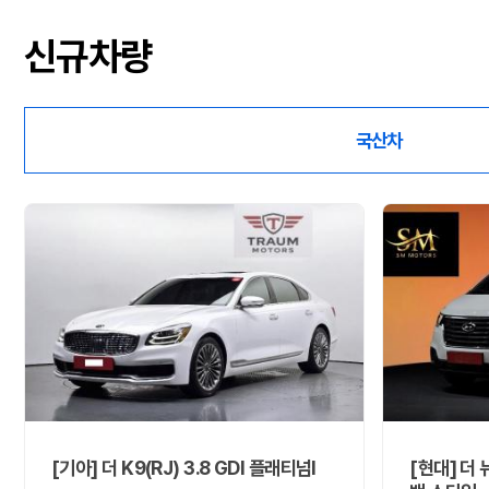
신규차량
국산차
[기아] 더 K9(RJ) 3.8 GDI 플래티넘Ⅰ
[현대] 더