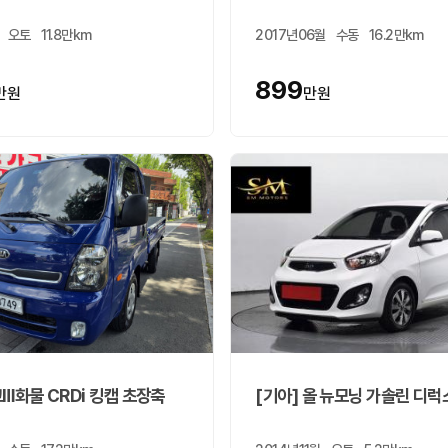
오토
11.8만km
2017년06월
수동
16.2만km
899
만원
만원
고Ⅲ화물 CRDi 킹캡 초장축
[기아] 올 뉴모닝 가솔린 디럭