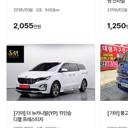
밴 스타일
2018년10월
오토
9.9만km
2019년02월
2,055
1,250
만원
[기아] 더 뉴카니발(YP) 11인승
[기아] 봉
디젤 프레스티지