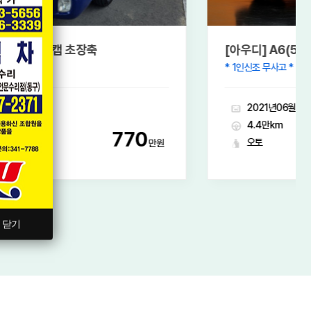
[아우디] A6(5세대) 45 TDI 콰트로 프리미엄
* 1인신조 무사고 * 고스트 클로징 작업 * 차량 컨디션 완벽 *
2021년06월
4.4만km
3,820
오토
만원
닫기