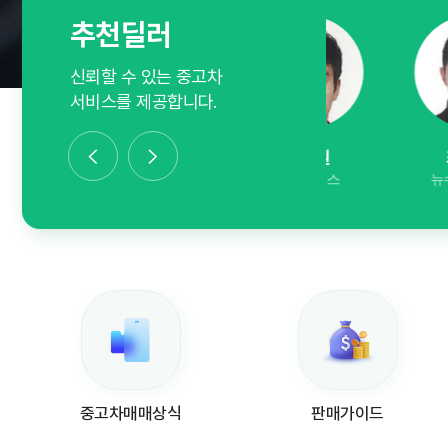
추천딜러
신뢰할 수 있는 중고차
서비스를 제공합니다.
원찬연
박준원
최수재
원오토모빌
삼일모터스
뉴수성모터스
중고차매매상식
판매가이드