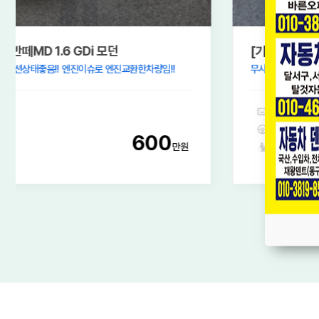
[기아] 더 뉴스포티지R 디젤 R2.0 2WD 트렌디
무사고차량!! 엔진미션상태좋음!!
2013년08월
15.1만km
600
오토
만원