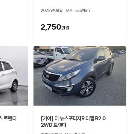
2022년08월
오토
5.5만km
2,750
만원
스 트렌디
[기아] 더 뉴스포티지R 디젤 R2.0
2WD 트렌디