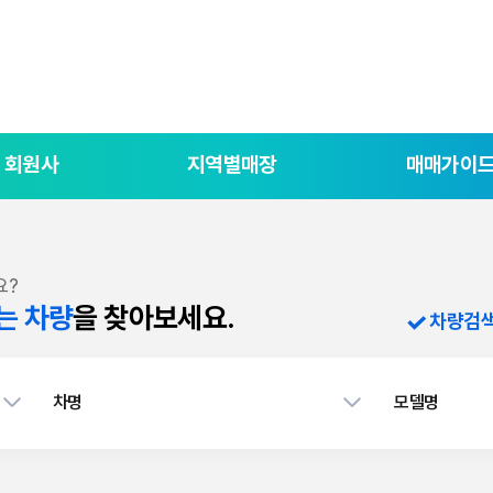
회원사
지역별매장
매매가이
요?
는 차량
을 찾아보세요.
차량검
차명
모델명