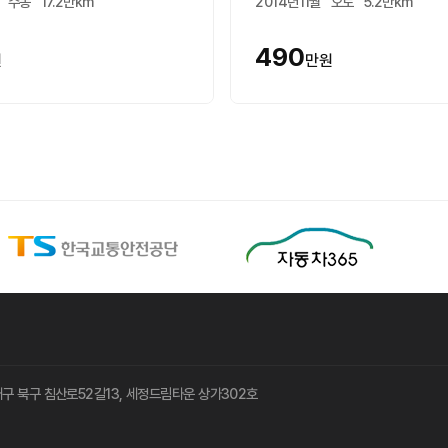
수동
17.2만km
2014년11월
오토
5.2만km
490
원
만원
8 대구 북구 침산로52길13, 세정드림타운 상가302호