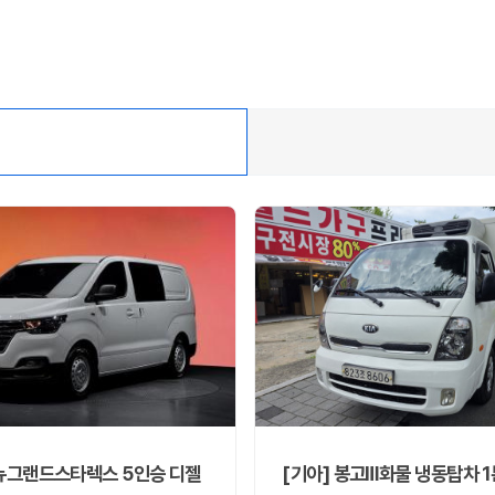
 뉴그랜드스타렉스 5인승 디젤
[기아] 봉고Ⅲ화물 냉동탑차 1