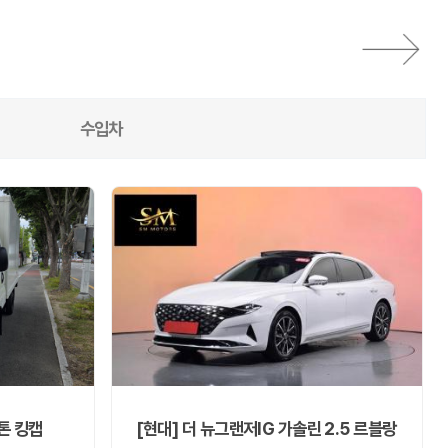
수입차
톤 킹캡
[현대] 더 뉴그랜저IG 가솔린 2.5 르블랑