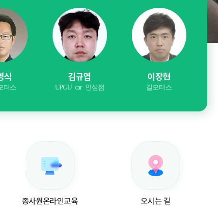
영식
김규엽
이장현
모터스
UPGU car 안심점
길모터스
종사원온라인교육
오시는 길