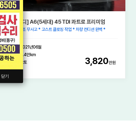
[아우디] A6(5세대) 45 TDI 콰트로 프리미엄
* 1인신조 무사고 * 고스트 클로징 작업 * 차량 컨디션 완벽 *
2021년06월
4.4만km
3,820
오토
만원
닫기