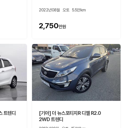
2022년08월
오토
5.5만km
2,750
만원
스 트렌디
[기아] 더 뉴스포티지R 디젤 R2.0
2WD 트렌디