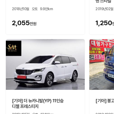
밴 스타일
2018년10월
오토
9.9만km
2019년02월
2,055
1,250
만원
[기아] 더 뉴카니발(YP) 11인승
[기아] 봉
디젤 프레스티지