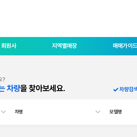
회원사
지역별매장
매매가이
요?
는 차량
을 찾아보세요.
차량검
차명
모델명