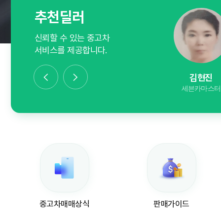
추천딜러
신뢰할 수 있는 중고차
서비스를 제공합니다.
황재흠
황성식
김현진
차차차상사
(주)수한자동차 매매상사
세븐카마스터
중고차매매상식
판매가이드