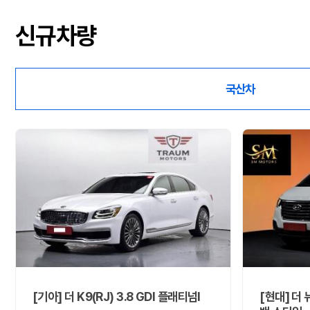
신규차량
국산차
[기아] 더 K9(RJ) 3.8 GDI 플래티넘Ⅰ
[현대] 더