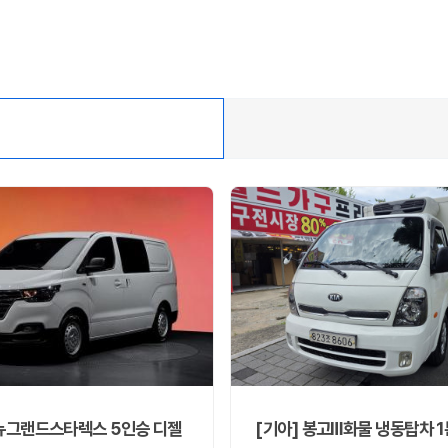
 뉴그랜드스타렉스 5인승 디젤
[기아] 봉고Ⅲ화물 냉동탑차 1