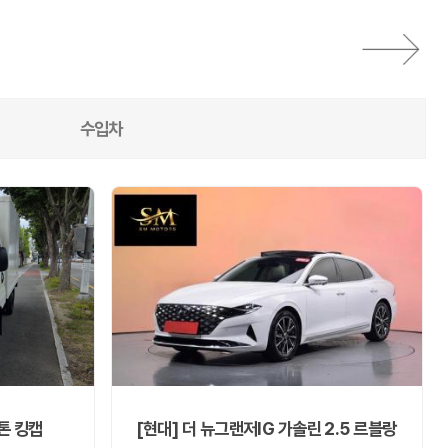
수입차
톤 킹캡
[현대] 더 뉴그랜저IG 가솔린 2.5 르블랑