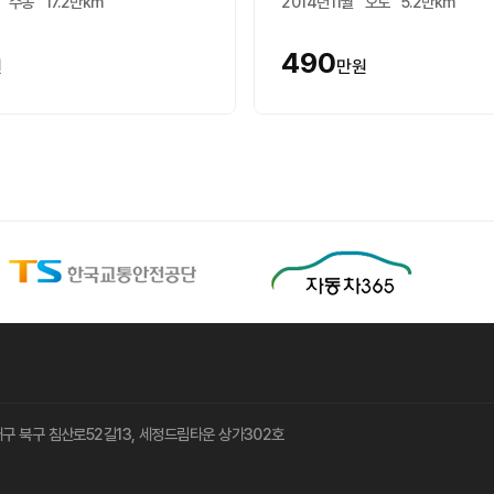
수동
17.2만km
2014년11월
오토
5.2만km
490
원
만원
8 대구 북구 침산로52길13, 세정드림타운 상가302호