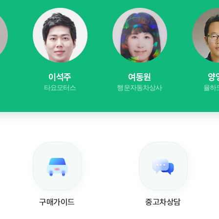
이석주
여동원
양
타요모터스
행운자동차상사
율하
구매가이드
중고차상담