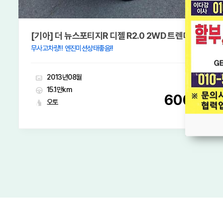
[기아] 더 뉴스포티지R 디젤 R2.0 2WD 트렌디
무사고차량!! 엔진미션상태좋음!!
2013년08월
15.1만km
600
오토
만원