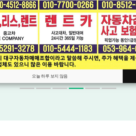
[기아] 봉고Ⅲ화물 CRDi 킹캡 초장축
2016년03월
17.2만km
770
수동
만원
오늘 하루 보지 않음