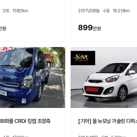
오토
11.8만km
2017년06월
수동
16.2만km
899
만원
만원
고Ⅲ화물 CRDi 킹캡 초장축
[기아] 올 뉴모닝 가솔린 디럭