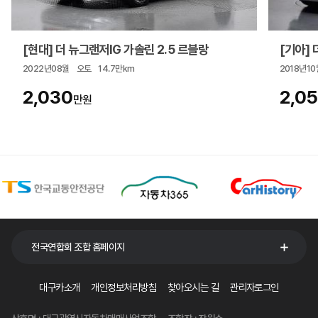
[현대] 더 뉴그랜저IG 가솔린 2.5 르블랑
[기아] 더
2022년08월
오토
14.7만km
2018년10
2,030
2,0
만원
전국연합회 조합 홈페이지
대구카소개
개인정보처리방침
찾아오시는 길
관리자로그인