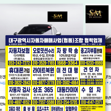
티지
[현대] LF쏘나타 뉴라이즈 LPi 렌터카 모던
* 단순교환 * 가성비 좋은 LPG 모델 * 내비게이션,후방카메라 *
2018년08월
8.1만km
9
1,100
오토
만원
만