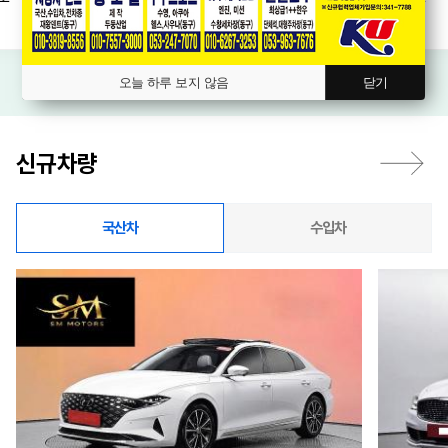
오늘 하루 보지 않음
닫기
신규차량
국산차
수입차