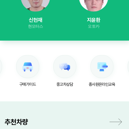
신현재
지윤환
이해
현모터스
오토카
일천종합자
구매가이드
중고차상담
종사원온라인교육
오시
추천차량