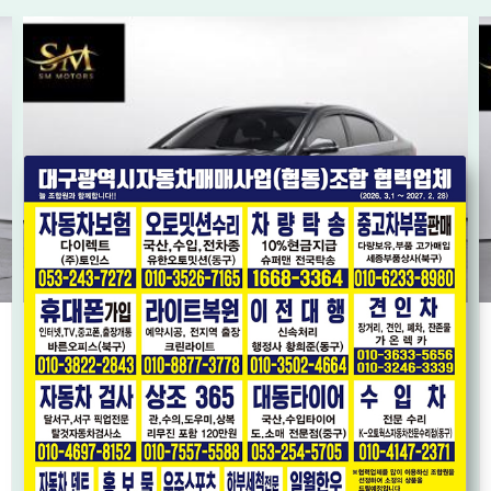
[현대] LF쏘나타 뉴라이즈 LPi 렌터카 모던
* 단순교환 * 가성비 좋은 LPG 모델 * 내비게이션,후방카메라 *
2018년08월
8.1만km
1,100
오토
만원