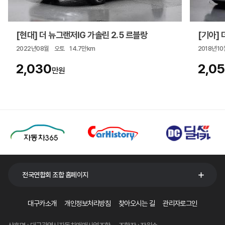
[현대] 더 뉴그랜저IG 가솔린 2.5 르블랑
[기아] 더
2022년08월
오토
14.7만km
2018년10
2,030
2,0
만원
전국연합회 조합 홈페이지
대구카소개
개인정보처리방침
찾아오시는 길
관리자로그인