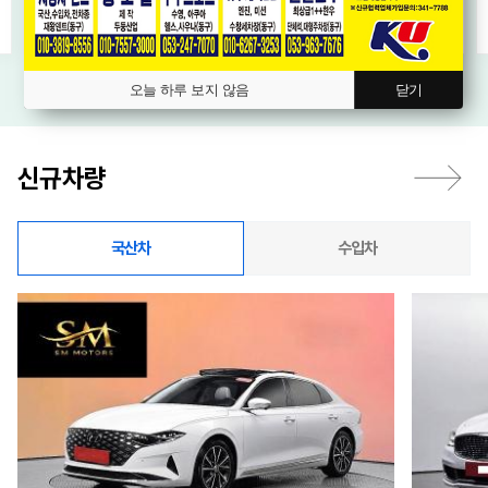
오늘 하루 보지 않음
닫기
신규차량
국산차
수입차