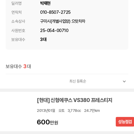
박재현
딜러명
010-8507-2725
연락처
구미시(개별사업장) 으랏차차
소속상사
25-054-00710
사원번호
3대
보유대수
3
보유대수
대
[현대] 신형에쿠스 VS380 프레스티지
2013년01월
오토
3,778cc
24.7만km
600
성능점검
만원