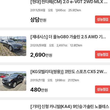
[현대] 싼타페(CM) 2.0 e-VGT 2WD MLX 스마트팩
2011년06월
오토
1,995cc
25.9만km
상담
성능점검
만원
[제네시스] 더 올뉴G80 가솔린 2.5 AWD 기본형
2020년08월
오토
2,497cc
12.8만km
2,690
성능점검
만원
[KG모빌리티(쌍용)] 코란도 스포츠 CX5 2WD 클럽
2015년11월
오토
1,998cc
21.1만km
480
성능점검
만원
[기아] 신형 카니발(KA4) 9인승 가솔린 노블레스