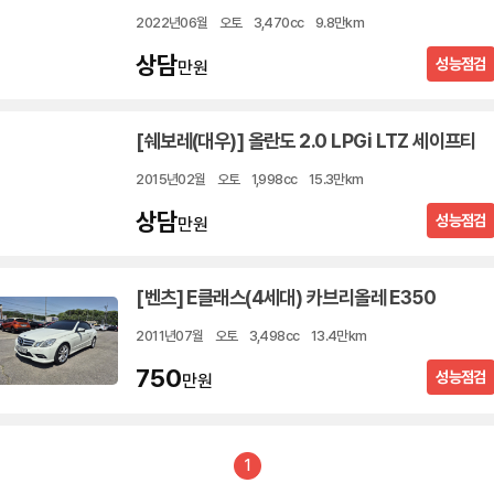
2022년06월
오토
3,470cc
9.8만km
상담
성능점검
만원
[쉐보레(대우)] 올란도 2.0 LPGi LTZ 세이프티
2015년02월
오토
1,998cc
15.3만km
상담
성능점검
만원
[벤츠] E클래스(4세대) 카브리올레 E350
2011년07월
오토
3,498cc
13.4만km
750
성능점검
만원
1