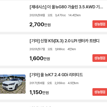
[제네시스] 더 올뉴G80 가솔린 3.5 AWD 기본형
2020년08월
오토
3,470cc
14.4만km
2,700
성능점검
만원
[기아] 신형 K5(DL3) 2.0 LPI 렌터카 트렌디
2020년07월
오토
1,999cc
4만km
1,600
성능점검
만원
[기아] 올 뉴K7 2.4 GDi 리미티드
2017년06월
오토
2,359cc
4.5만km
1,150
성능점검
만원