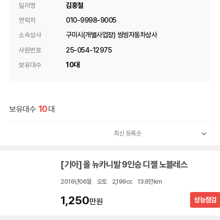
김홍철
딜러명
010-9998-9005
연락처
구미시(개별사업장) 씽씽자동차상사
소속상사
25-054-12975
사원번호
10대
보유대수
10
보유대수
대
[기아] 올 뉴카니발 9인승 디젤 노블레스
2016년06월
오토
2,199cc
13.6만km
1,250
성능점검
만원