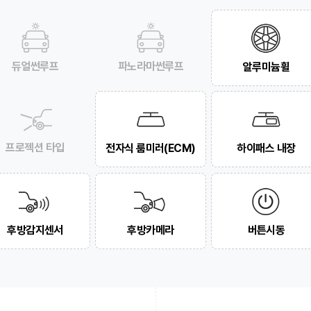
듀얼썬루프
파노라마썬루프
알루미늄휠
프로젝션 타입
전자식 룸미러(ECM)
하이패스 내장
후방감지센서
후방카메라
버튼시동