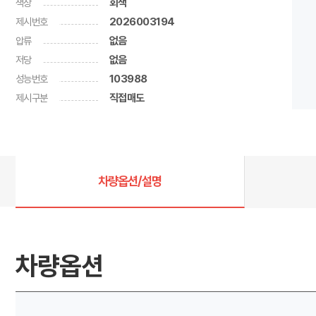
색상
회색
제시번호
2026003194
압류
없음
저당
없음
성능번호
103988
제시구분
직접매도
차량옵션/설명
차량옵션