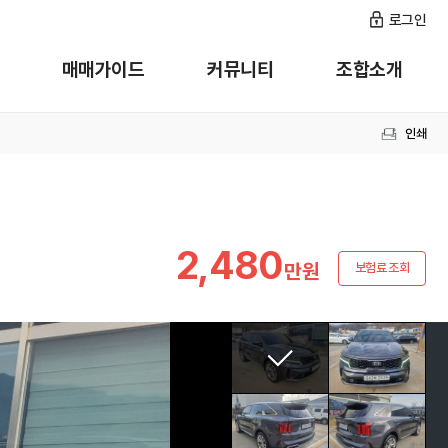
로그인
매매가이드
커뮤니티
조합소개
인쇄
2,480
만원
보험료 조회