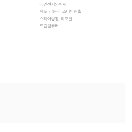
레인센서와이퍼
속도 감응식 스티어링휠
스티어링휠 리모컨
트립컴퓨터