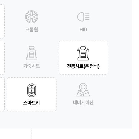
크롬휠
HID
가죽시트
전동시트(운전석)
네비게이션
스마트키