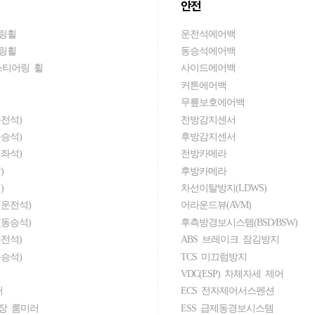
안전
링휠
운전석에어백
링휠
동승석에어백
스티어링 휠
사이드에어백
커튼에어백
무릎보호에어백
전석)
전방감지센서
승석)
후방감지센서
좌석)
전방카메라
)
후방카메라
)
차선이탈방지(LDWS)
운전석)
어라운드뷰(AVM)
동승석)
후측방경보시스템(BSD/BSW)
전석)
ABS 브레이크 잠김방지
승석)
TCS 미끄럼방지
VDC(ESP) 차체자세 제어
러
ECS 전자제어서스펜션
장 룸미러
ESS 급제동경보시스템