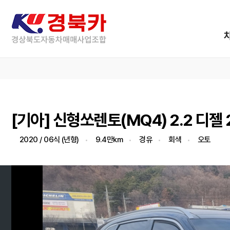
[기아] 신형쏘렌토(MQ4) 2.2 디젤
2020 / 06식 (년형)
9.4만km
경유
회색
오토