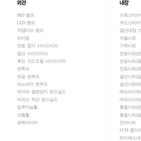
외관
내장
HID 램프
가죽스티어
LED 램프
우드스티어
어댑티브 램프
열선내장 
하이빔
직물시트
전동 접이 사이드미러
가죽시트
열선 사이드미러
전동시트(운
후진 각도조절 사이드미러
전동시트(동
썬루프
전동시트(뒷
듀얼 썬루프
열선시트(앞
파노라마 썬루프
열선시트(뒤
와이퍼 결빙방지 윈드실드
메모리시트(
자외선 차단 윈드실드
메모리시트(
알루미늄휠
통풍시트(운
크롬휠
통풍시트(동
광폭타이어
안마시트
ECM 룸미
하이패스내