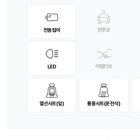
썬루프
전동접이
어탭티브
LED
열선시트(앞)
통풍시트(운전석)