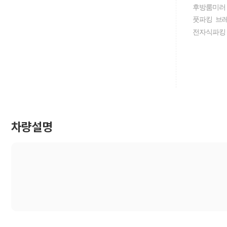
후방룸미러
풋파킹 브
전자식파킹
차량설명