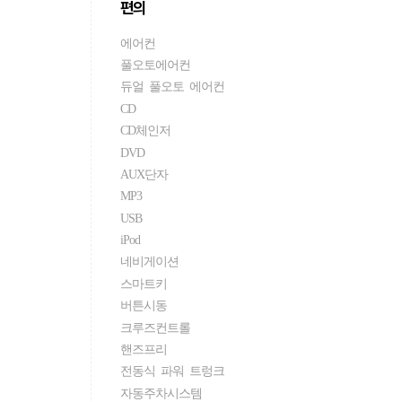
편의
에어컨
풀오토에어컨
듀얼 풀오토 에어컨
CD
CD체인저
DVD
AUX단자
MP3
USB
iPod
네비게이션
스마트키
버튼시동
크루즈컨트롤
핸즈프리
전동식 파워 트렁크
자동주차시스템