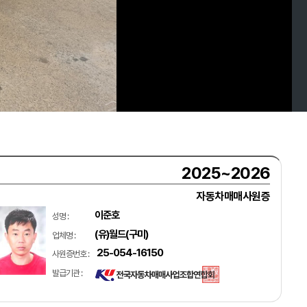
2025~2026
자동차매매사원증
이준호
성명 :
(유)월드(구미)
업체명 :
25-054-16150
사원증번호 :
발급기관 :