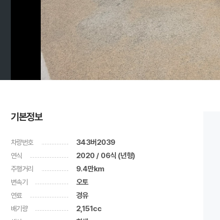
기본정보
차량번호
343버2039
연식
2020 / 06식 (년형)
주행거리
9.4만km
변속기
오토
연료
경유
배기량
2,151cc