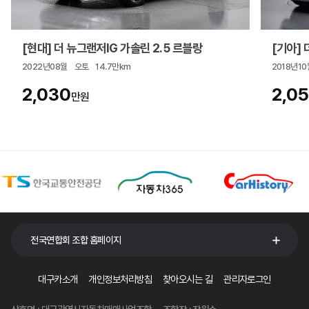
[현대] 더 뉴그랜저IG 가솔린 2.5 르블랑
[기아] 더
2022년08월
오토
14.7만km
2018년10
2,030
2,0
만원
전국연합회 조합 홈페이지
대구카소개
개인정보처리방침
찾아오시는 길
관리자로그인