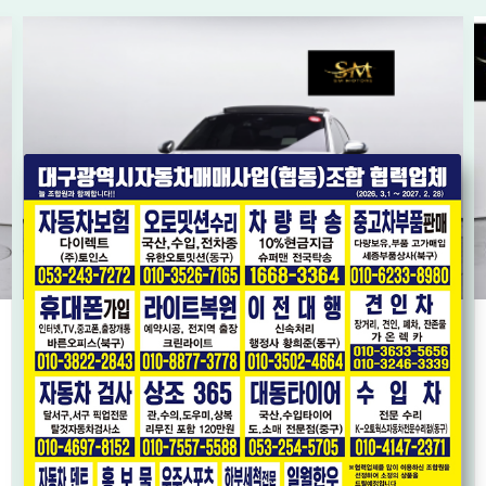
[폭스바겐] 아테온 2.0 TDI 엘레강스 프레스티지
* 완전 무사고(보험0원) * 내비 * HUD * 스마트키2EA *
2019년12월
9.1만km
2,169
오토
만원