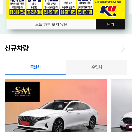
오늘 하루 보지 않음
닫기
신규차량
국산차
수입차