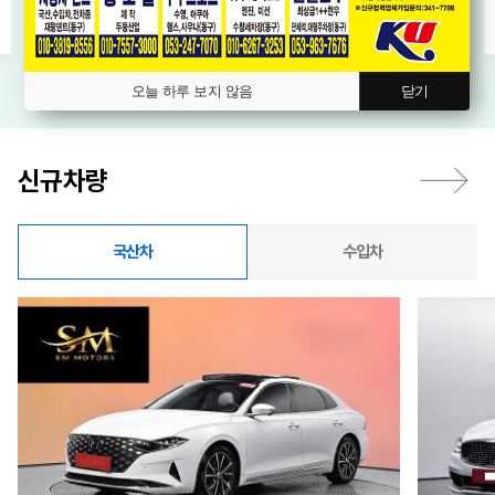
오늘 하루 보지 않음
닫기
신규차량
국산차
수입차