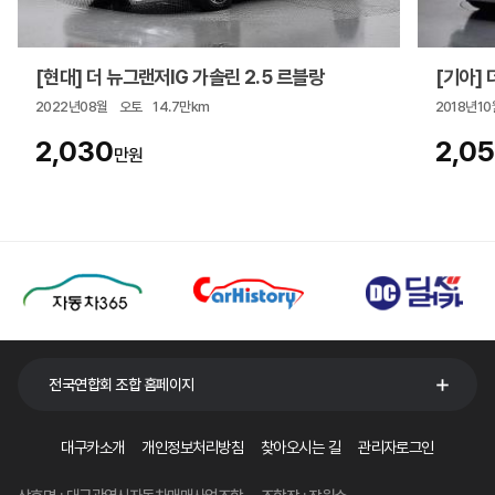
[현대] 더 뉴그랜저IG 가솔린 2.5 르블랑
[기아] 더
2022년08월
오토
14.7만km
2018년10
2,030
2,0
만원
전국연합회 조합 홈페이지
대구카소개
개인정보처리방침
찾아오시는 길
관리자로그인