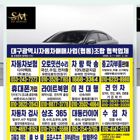
[현대] LF쏘나타 뉴라이즈 LPi 렌터카 모던
* 단순교환 * 가성비 좋은 LPG 모델 * 내비게이션,후방카메라 *
2018년08월
8.1만km
1,100
오토
만원