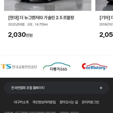
[현대] 더 뉴그랜저IG 가솔린 2.5 르블랑
[기아] 더
2022년08월
오토
14.7만km
2018년10
2,030
2,0
만원
전국연합회 조합 홈페이지
대구카소개
개인정보처리방침
찾아오시는 길
관리자로그인