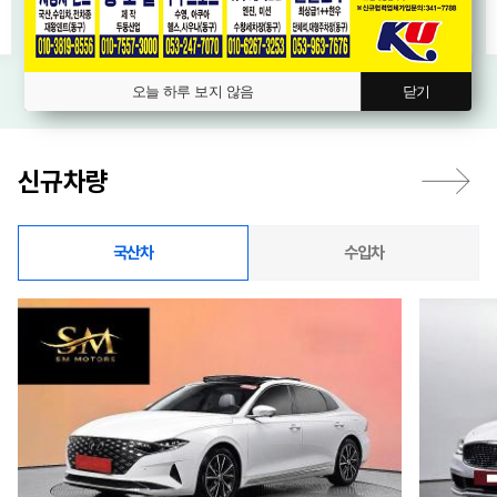
오늘 하루 보지 않음
닫기
신규차량
국산차
수입차