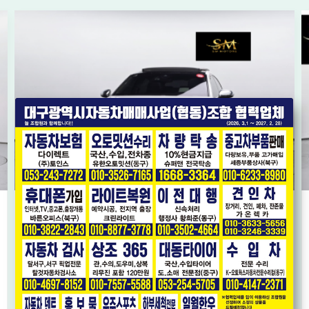
[폭스바겐] 아테온 2.0 TDI 엘레강스 프레스티지
* 완전 무사고(보험0원) * 내비 * HUD * 스마트키2EA *
*
2019년12월
9.1만km
2,169
오토
만원