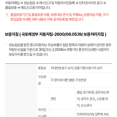
자동차매입 ⇒ 성능점검 ⇒ 제시신고 및 자동차사진등록 ⇒ 인터넷사이트 광고 ⇒
품질보증 ⇒ 매도신고로 이어집니다.
품질보증기간 및 품질보증 비용, 보증대상 연식 및 주행Km, 보증대상 차종, 자기
분담금등 자세한 세부 내용은 차후 공지토록 할 예정입니다.
보증지침 ( 국토해양부 자동차팀-2600/06.05.19/ 보증처리지침 )
성능점검을 받은 중고자동차는 주요부품이 점검 항목과 차량의 상태가 상이한 경우
차량인수일을 기준으로 30일 또는 2,000Km 주행거리 중 먼저 도래한 시점까지
보상수리를 받으실 수 있습니다.
동일성
차대번호표기 상이, 원동기형식표기의 상이
구조변
각 장치에 대한 불법 구조변경
경
흡입 공기유량, 공전속도제
엔진
어, 냉각수 온도, 스로틀 위
치, 산소센서
자가진
인히비터S/W, 입력축 속도
단 사항