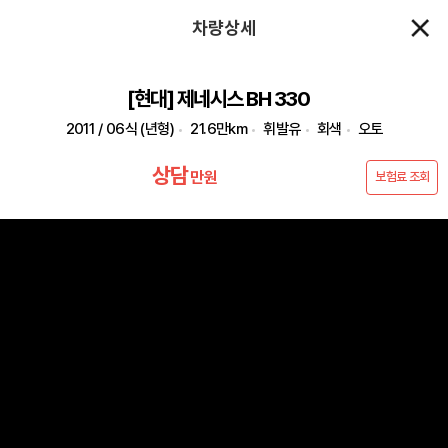
차량상세
[현대] 제네시스 BH 330
2011 / 06식 (년형)
21.6만km
휘발유
회색
오토
상담
만원
보험료 조회