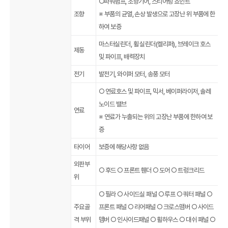
○파워펌프, 조향기어, 스티어링 죠인트
조향
※ 부품의 균열, 손상 발생으로 고장난 위 부품에 한
하여 보증
마스터실린더, 휠 실린더(켈리퍼), 브레이크 호스
제동
및 파이프, 배력장치
전기
발전기, 와이퍼 모터, 송풍 모터
○ 연료호스 및 파이프, 믹서, 베이퍼라이저, 솔레
노이드 밸브
연료
※ 연료가 누출되는 위의 고장난 부품에 한하여 보
증
타이어
보증에 해당사항 없음
외판부
○ 후드 ○ 프론트 휀더 ○ 도어 ○ 트렁크리드
위
○ 필라 ○ 사이드실 패널 ○ 루프 ○ 쿼터 패널 ○
주요골
프론트 패널 ○ 리어패널 ○ 크로스맴버 ○ 사이드
격 부위
맴버 ○ 인사이드패널 ○ 휠하우스 ○ 대쉬 패널 ○