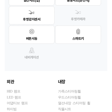
열선시트(앞)
통풍시트(운전석)
후방카메라
후방감지센서
버튼시동
스마트키
네비게이션
외관
내장
HID 램프
가죽스티어링휠
LED 램프
우드스티어링휠
어댑티브 램프
열선내장 스티어링 휠
하이빔
직물시트