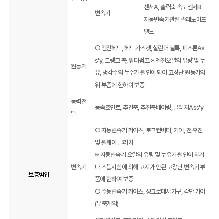
센서A, 출력축 속도센서B
변속기
자동변속기관련 솔레노이드
밸브
○ 엔진헤드, 헤드 가스켓, 실린더 블록, 피스톤As
s'y, 크랭크 축, 워터펌프 ※ 엔진오일의 유량 및 누
원동기
유, 냉각수의 누수가 원인이 되어 고장난 원동기의
위 부품에 한하여 보증
동력전
등속조인트, 추진축, 추진축베어링, 클러치Ass'y
달
○ 자동변속기 케이스, 토크컨버터, 기어, 전·후진
및 원웨이 클러치
※ 자동변속기 오일의 유량 및 누유가 원인이 되거
변속기
나 스톨시험에 의해 고지가 안된 고장난 변속기 부
보증범위
품에 한하여 보증
○ 수동변속기 케이스, 싱크로매시기구, 각단 기어
(부축제외)