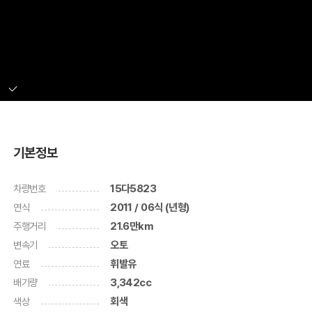
기본정보
차량번호
15다5823
연식
2011 / 06식 (년형)
주행거리
21.6만km
변속기
오토
연료
휘발유
배기량
3,342cc
색상
회색