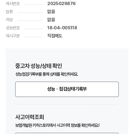
제시번호
2025029876
압류
없음
저당
없음
성능번호
18-04-005118
제시구분
직접매도
중고차 성능/상태 확인
성능점검기록부를 통해 상태를 확인하세요.
성능ㆍ점검상태기록부
사고이력조회
보험개발원 카히스토리에서 사고이력 정보를 확인하세요.!