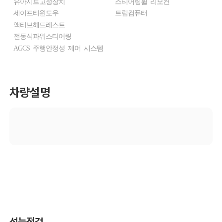
유아시트고정장치
스티어링휠 리모컨
세이프티윈도우
트립컴퓨터
액티브헤드레스트
전동식파워스티어링
AGCS 주행안정성 제어 시스템
차량설명
성능점검