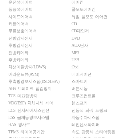
운전석에어백
에어컨
동승석에어백
풀오토에어컨
사이드에어백
듀얼 풀오토 에어컨
커튼에어백
CD
무릎보호에어백
CD체인저
전방감지센서
DVD
후방감지센서
AUX단자
전방카메라
MP3
후방카메라
USB
차선이탈방지(LDWS)
iPod
어라운드뷰(AVM)
네비게이션
후측방경보시스템(BSD/BSW)
스마트키
ABS 브레이크 잠김방지
버튼시동
TCS 미끄럼방지
크루즈컨트롤
VDC(ESP) 차체자세 제어
핸즈프리
ECS 전자제어서스펜션
전동식 파워 트렁크
ESS 급제동경보시스템
자동주차시스템
HAS 경사로
레인센서와이퍼
TPMS 타이어공기압
속도 감응식 스티어링휠