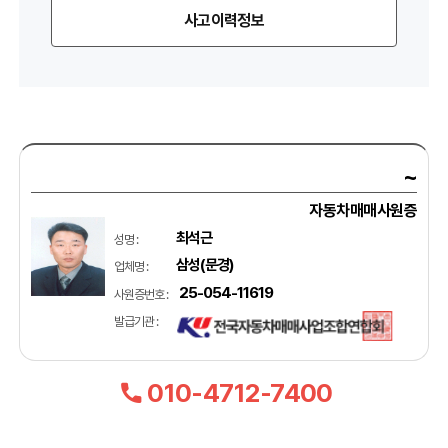
사고이력정보
~
자동차매매사원증
최석근
성명 :
삼성(문경)
업체명 :
25-054-11619
사원증번호 :
발급기관 :
010-4712-7400