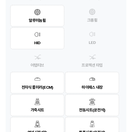
크롬휠
알루미늄휠
LED
HID
어탭티브
프로젝션 타입
전자식 룸미러(ECM)
하이패스 내장
가죽시트
전동시트(운전석)