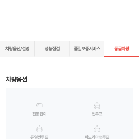
차량옵션/설명
성능점검
품질보증서비스
동급차량
차량옵션
전동접이
썬루프
듀얼썬루프
파노라마썬루프