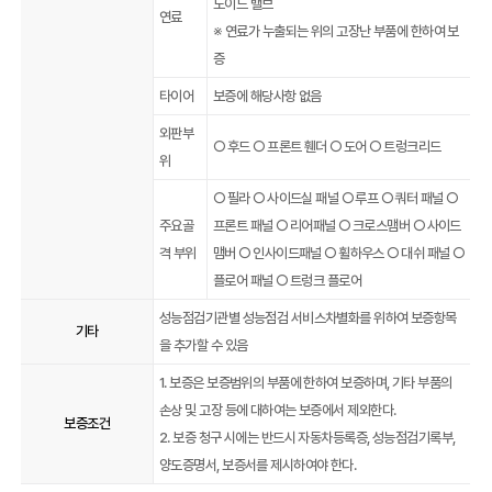
노이드 밸브
연료
※ 연료가 누출되는 위의 고장난 부품에 한하여 보
증
타이어
보증에 해당사항 없음
외판부
○ 후드 ○ 프론트 휀더 ○ 도어 ○ 트렁크리드
위
○ 필라 ○ 사이드실 패널 ○ 루프 ○ 쿼터 패널 ○
주요골
프론트 패널 ○ 리어패널 ○ 크로스맴버 ○ 사이드
격 부위
맴버 ○ 인사이드패널 ○ 휠하우스 ○ 대쉬 패널 ○
플로어 패널 ○ 트렁크 플로어
성능점검기관별 성능점검 서비스차별화를 위하여 보증항목
기타
을 추가할 수 있음
1. 보증은 보증범위의 부품에 한하여 보증하며, 기타 부품의
손상 및 고장 등에 대하여는 보증에서 제외한다.
보증조건
2. 보증 청구 시에는 반드시 자동차등록증, 성능점검기록부,
양도증명서, 보증서를 제시하여야 한다.