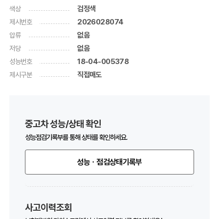
색상
검정색
제시번호
2026028074
압류
없음
저당
없음
성능번호
18-04-005378
제시구분
직접매도
중고차 성능/상태 확인
성능점검기록부를 통해 상태를 확인하세요.
성능ㆍ점검상태기록부
사고이력조회