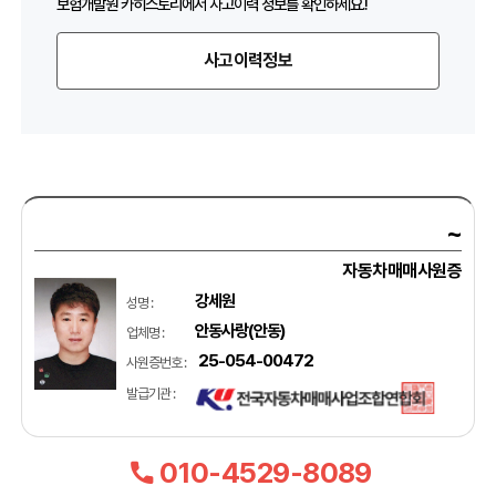
보험개발원 카히스토리에서 사고이력 정보를 확인하세요.!
사고이력정보
~
자동차매매사원증
강세원
성명 :
안동사랑(안동)
업체명 :
25-054-00472
사원증번호 :
발급기관 :
010-4529-8089