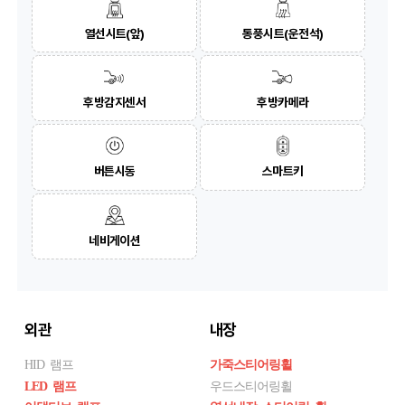
열선시트(앞)
통풍시트(운전석)
후방감지센서
후방카메라
버튼시동
스마트키
네비게이션
외관
내장
HID 램프
가죽스티어링휠
LED 램프
우드스티어링휠