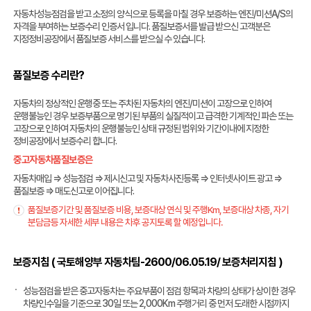
자동차성능점검을 받고 소정의 양식으로 등록을 마칠 경우 보증하는 엔진/미션A/S의
자격을 부여하는 보증수리 인증서 입니다. 품질보증서를 발급 받으신 고객분은
지정정비공장에서 품질보증 서비스를 받으실 수 있습니다.
품질보증 수리란?
자동차의 정상적인 운행중 또는 주차된 자동차의 엔진/미션이 고장으로 인하여
운행불능인 경우 보증부품으로 명기된 부품의 실질적이고 급격한 기계적인 파손 또는
고장으로 인하여 자동차의 운행불능인 상태 규정된 범위와 기간이내에 지정한
정비공장에서 보증수리 합니다.
중고자동차품질보증은
자동차매입 ⇒ 성능점검 ⇒ 제시신고 및 자동차사진등록 ⇒ 인터넷사이트 광고 ⇒
품질보증 ⇒ 매도신고로 이어집니다.
품질보증기간 및 품질보증 비용, 보증대상 연식 및 주행Km, 보증대상 차종, 자기
분담금등 자세한 세부 내용은 차후 공지토록 할 예정입니다.
보증지침 ( 국토해양부 자동차팀-2600/06.05.19/ 보증처리지침 )
성능점검을 받은 중고자동차는 주요부품이 점검 항목과 차량의 상태가 상이한 경우
차량인수일을 기준으로 30일 또는 2,000Km 주행거리 중 먼저 도래한 시점까지