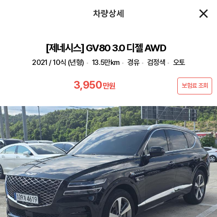
차량상세
[제네시스] GV80 3.0 디젤 AWD
2021 / 10식 (년형)
13.5만km
경유
검정색
오토
3,950
만원
보험료 조회