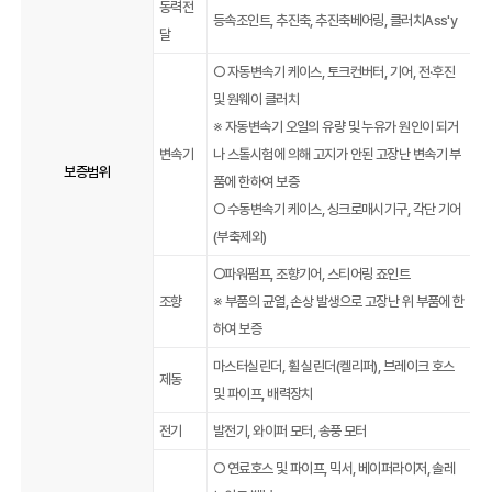
동력전
등속조인트, 추진축, 추진축베어링, 클러치Ass'y
달
○ 자동변속기 케이스, 토크컨버터, 기어, 전·후진
및 원웨이 클러치
※ 자동변속기 오일의 유량 및 누유가 원인이 되거
변속기
나 스톨시험에 의해 고지가 안된 고장난 변속기 부
보증범위
품에 한하여 보증
○ 수동변속기 케이스, 싱크로매시기구, 각단 기어
(부축제외)
○파워펌프, 조향기어, 스티어링 죠인트
조향
※ 부품의 균열, 손상 발생으로 고장난 위 부품에 한
하여 보증
마스터실린더, 휠 실린더(켈리퍼), 브레이크 호스
제동
및 파이프, 배력장치
전기
발전기, 와이퍼 모터, 송풍 모터
○ 연료호스 및 파이프, 믹서, 베이퍼라이저, 솔레