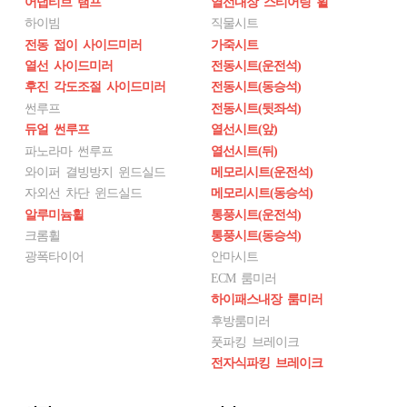
어댑티브 램프
열선내장 스티어링 휠
하이빔
직물시트
전동 접이 사이드미러
가죽시트
열선 사이드미러
전동시트(운전석)
후진 각도조절 사이드미러
전동시트(동승석)
썬루프
전동시트(뒷좌석)
듀얼 썬루프
열선시트(앞)
파노라마 썬루프
열선시트(뒤)
와이퍼 결빙방지 윈드실드
메모리시트(운전석)
자외선 차단 윈드실드
메모리시트(동승석)
알루미늄휠
통풍시트(운전석)
크롬휠
통풍시트(동승석)
광폭타이어
안마시트
ECM 룸미러
하이패스내장 룸미러
후방룸미러
풋파킹 브레이크
전자식파킹 브레이크