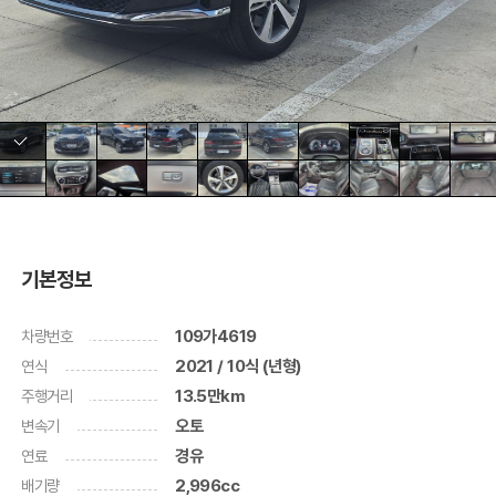
기본정보
차량번호
109가4619
연식
2021 / 10식 (년형)
주행거리
13.5만km
변속기
오토
연료
경유
배기량
2,996cc