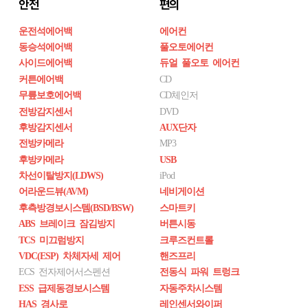
안전
편의
운전석에어백
에어컨
동승석에어백
풀오토에어컨
사이드에어백
듀얼 풀오토 에어컨
커튼에어백
CD
무릎보호에어백
CD체인저
전방감지센서
DVD
후방감지센서
AUX단자
전방카메라
MP3
후방카메라
USB
차선이탈방지(LDWS)
iPod
어라운드뷰(AVM)
네비게이션
후측방경보시스템(BSD/BSW)
스마트키
ABS 브레이크 잠김방지
버튼시동
TCS 미끄럼방지
크루즈컨트롤
VDC(ESP) 차체자세 제어
핸즈프리
ECS 전자제어서스펜션
전동식 파워 트렁크
ESS 급제동경보시스템
자동주차시스템
HAS 경사로
레인센서와이퍼