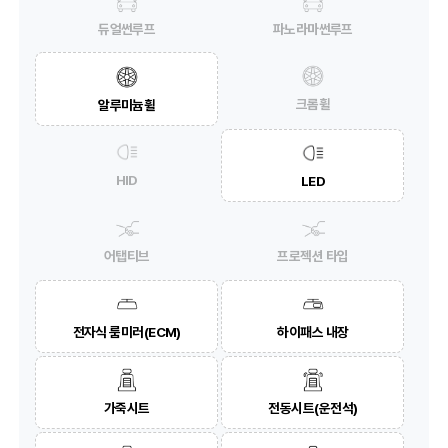
듀얼썬루프
파노라마썬루프
크롬휠
알루미늄휠
HID
LED
어탭티브
프로젝션 타입
전자식 룸미러(ECM)
하이패스 내장
가죽시트
전동시트(운전석)