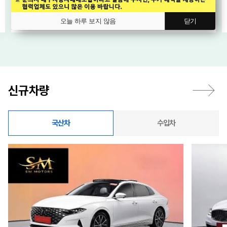
2,169
오토
만원
오늘 하루 보지 않음
닫기
신규차량
국산차
수입차