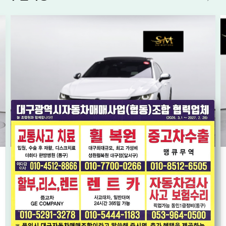
[폭스바겐] 아테온 2.0 TDI 엘레강스 프레스티지
* 완전 무사고(보험0원) * 내비 * HUD * 스마트키2EA *
2019년12월
9.1만km