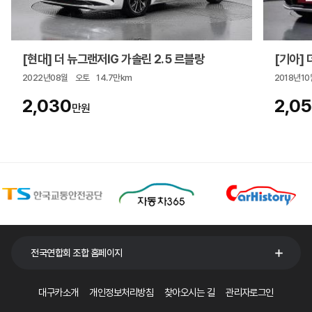
[현대] 더 뉴그랜저IG 가솔린 2.5 르블랑
[기아] 더
2022년08월
오토
14.7만km
2018년10
2,030
2,0
만원
전국연합회 조합 홈페이지
대구카소개
개인정보처리방침
찾아오시는 길
관리자로그인