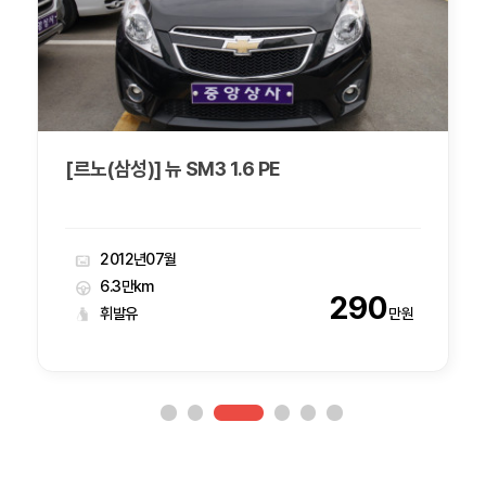
[르노(삼성)] 뉴 SM3 1.6 PE
2012년07월
6.3만km
290
휘발유
만원