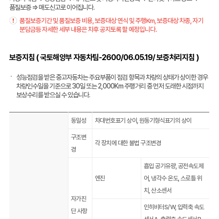
품질보증 ⇒ 매도신고로 이어집니다.
품질보증기간 및 품질보증 비용, 보증대상 연식 및 주행Km, 보증대상 차종, 자기
분담금등 자세한 세부 내용은 차후 공지토록 할 예정입니다.
보증지침 ( 국토해양부 자동차팀-2600/06.05.19/ 보증처리지침 )
성능점검을 받은 중고자동차는 주요부품이 점검 항목과 차량의 상태가 상이한 경우
차량인수일을 기준으로 30일 또는 2,000Km 주행거리 중 먼저 도래한 시점까지
보상수리를 받으실 수 있습니다.
동일성
차대번호표기 상이, 원동기형식표기의 상이
구조변
각 장치에 대한 불법 구조변경
경
흡입 공기유량, 공전속도제
엔진
어, 냉각수 온도, 스로틀 위
치, 산소센서
자가진
인히비터S/W, 입력축 속도
단 사항