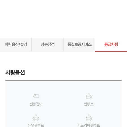
차량옵션/설명
성능점검
품질보증서비스
동급차량
차량옵션
전동접이
썬루프
듀얼썬루프
파노라마썬루프