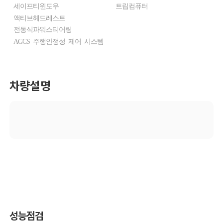
세이프티윈도우
트립컴퓨터
액티브헤드레스트
전동식파워스티어링
AGCS 주행안정성 제어 시스템
차량설명
성능점검