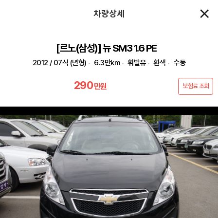
차량상세
[르노(삼성)] 뉴 SM3 1.6 PE
2012 / 07식 (년형)
6.3만km
휘발유
흰색
수동
290
만원
보험료 조회