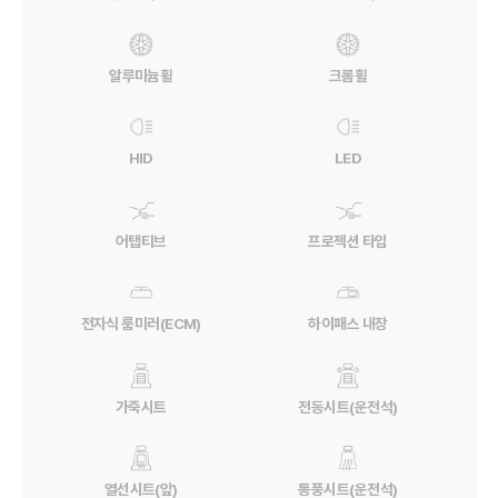
알루미늄휠
크롬휠
HID
LED
어탭티브
프로젝션 타입
전자식 룸미러(ECM)
하이패스 내장
가죽시트
전동시트(운전석)
열선시트(앞)
통풍시트(운전석)