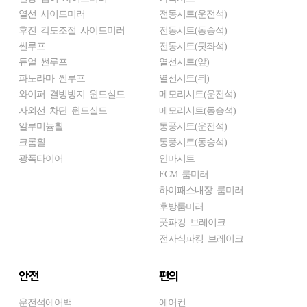
열선 사이드미러
전동시트(운전석)
후진 각도조절 사이드미러
전동시트(동승석)
썬루프
전동시트(뒷좌석)
듀얼 썬루프
열선시트(앞)
파노라마 썬루프
열선시트(뒤)
와이퍼 결빙방지 윈드실드
메모리시트(운전석)
자외선 차단 윈드실드
메모리시트(동승석)
알루미늄휠
통풍시트(운전석)
크롬휠
통풍시트(동승석)
광폭타이어
안마시트
ECM 룸미러
하이패스내장 룸미러
후방룸미러
풋파킹 브레이크
전자식파킹 브레이크
안전
편의
운전석에어백
에어컨