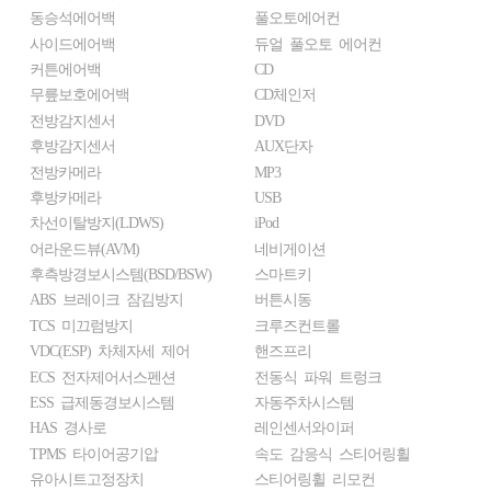
동승석에어백
풀오토에어컨
사이드에어백
듀얼 풀오토 에어컨
커튼에어백
CD
무릎보호에어백
CD체인저
전방감지센서
DVD
후방감지센서
AUX단자
전방카메라
MP3
후방카메라
USB
차선이탈방지(LDWS)
iPod
어라운드뷰(AVM)
네비게이션
후측방경보시스템(BSD/BSW)
스마트키
ABS 브레이크 잠김방지
버튼시동
TCS 미끄럼방지
크루즈컨트롤
VDC(ESP) 차체자세 제어
핸즈프리
ECS 전자제어서스펜션
전동식 파워 트렁크
ESS 급제동경보시스템
자동주차시스템
HAS 경사로
레인센서와이퍼
TPMS 타이어공기압
속도 감응식 스티어링휠
유아시트고정장치
스티어링휠 리모컨