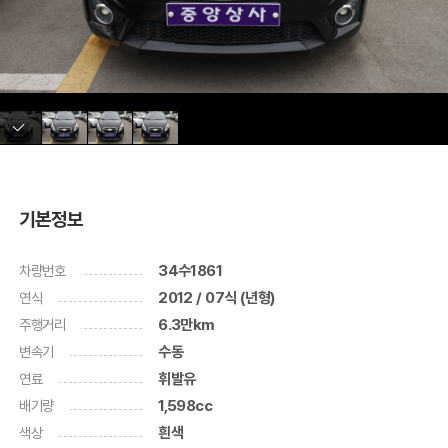
기본정보
차량번호
34수1861
연식
2012 / 07식 (년형)
주행거리
6.3만km
변속기
수동
연료
휘발유
배기량
1,598cc
색상
흰색