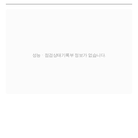
성능ㆍ점검상태기록부 정보가 없습니다.
교환
판금/도색
부식
탈부착
X
O
C
T