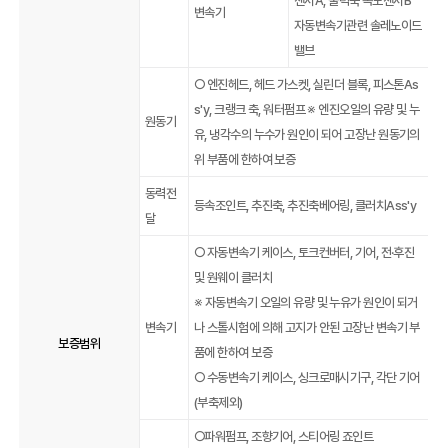
센서A, 출력축 속도센서B
변속기
자동변속기관련 솔레노이드
밸브
○ 엔진헤드, 헤드 가스켓, 실린더 블록, 피스톤As
s'y, 크랭크 축, 워터펌프 ※ 엔진오일의 유량 및 누
원동기
유, 냉각수의 누수가 원인이 되어 고장난 원동기의
위 부품에 한하여 보증
동력전
등속조인트, 추진축, 추진축베어링, 클러치Ass'y
달
○ 자동변속기 케이스, 토크컨버터, 기어, 전·후진
및 원웨이 클러치
※ 자동변속기 오일의 유량 및 누유가 원인이 되거
변속기
나 스톨시험에 의해 고지가 안된 고장난 변속기 부
보증범위
품에 한하여 보증
○ 수동변속기 케이스, 싱크로매시기구, 각단 기어
(부축제외)
○파워펌프, 조향기어, 스티어링 죠인트