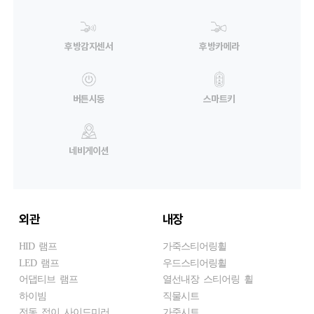
후방감지센서
후방카메라
버튼시동
스마트키
네비게이션
외관
내장
HID 램프
가죽스티어링휠
LED 램프
우드스티어링휠
어댑티브 램프
열선내장 스티어링 휠
하이빔
직물시트
전동 접이 사이드미러
가죽시트