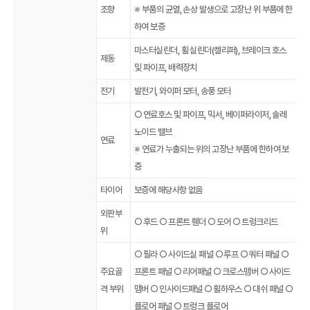
조향
※ 부품의 균열, 손상 발생으로 고장난 위 부품에 한
하여 보증
마스터실린더, 휠 실린더(켈리퍼), 브레이크 호스
제동
및 파이프, 배력장치
전기
발전기, 와이퍼 모터, 송풍 모터
○ 연료호스 및 파이프, 믹서, 베이퍼라이저, 솔레
노이드 밸브
연료
※ 연료가 누출되는 위의 고장난 부품에 한하여 보
증
타이어
보증에 해당사항 없음
외판부
○ 후드 ○ 프론트 휀더 ○ 도어 ○ 트렁크리드
위
○ 필라 ○ 사이드실 패널 ○ 루프 ○ 쿼터 패널 ○
주요골
프론트 패널 ○ 리어패널 ○ 크로스맴버 ○ 사이드
격 부위
맴버 ○ 인사이드패널 ○ 휠하우스 ○ 대쉬 패널 ○
플로어 패널 ○ 트렁크 플로어