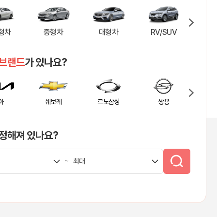
형차
대형차
RV/SUV
승합차
특장
 브랜드
가 있나요?
보레
르노삼성
쌍용
벤츠
B
 정해져 있나요?
~