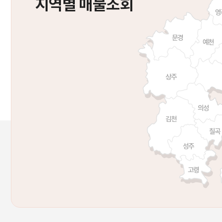
지역별 매물조회
영
대형차
RV/SUV
승합차
특장/
문경
예천
상주
BMW
아우디
폭스바겐
렉서
의성
김천
칠곡
성주
고령