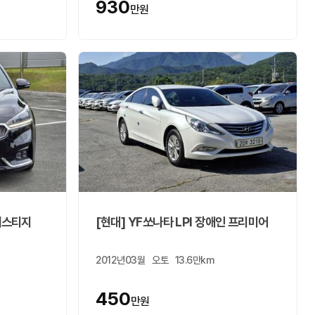
930
만원
프레스티지
[현대] YF쏘나타 LPI 장애인 프리미어
2012년03월
오토
13.6만km
450
만원