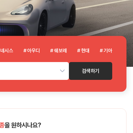
제네시스
# 아우디
# 쉐보레
# 현대
# 기아
검색하기
종
을 원하시나요?