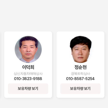
정순현
박진환
경북트럭상사
경일자동차매매상사
010-8587-5254
010-8571-7306
보유차량 보기
보유차량 보기