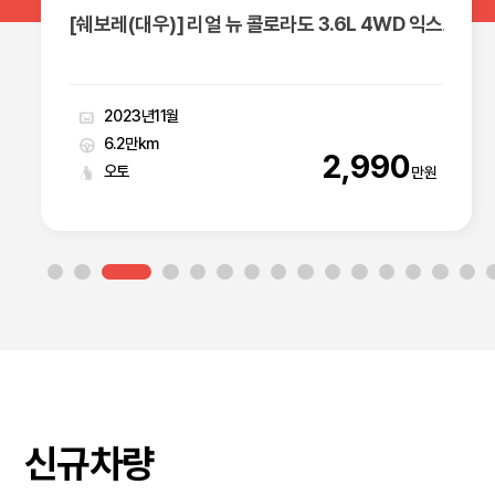
림-X
[기아] 더 뉴쏘렌토(MQ4) 2.5 가솔린 2WD 시그니처
2023년09월
2.6만km
3,490
오토
만원
신규차량