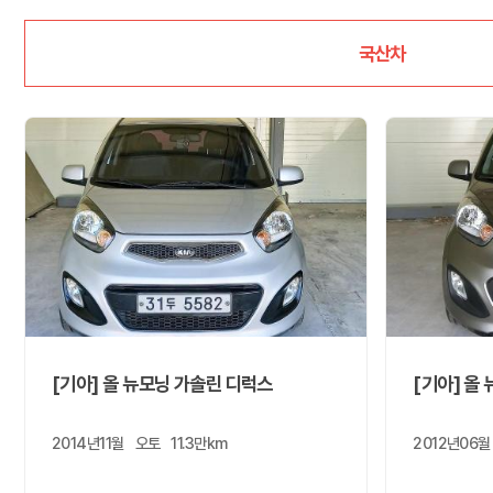
국산차
[기아] 올 뉴모닝 가솔린 디럭스
[기아] 올
2014년11월
오토
11.3만km
2012년06월