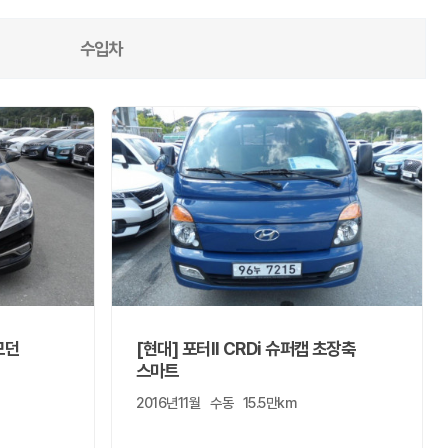
수입차
모던
[현대] 포터II CRDi 슈퍼캡 초장축
스마트
2016년11월
수동
15.5만km