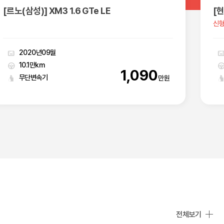
[현대] 디 올뉴팰리세이드 가솔린 2.5 2WD 프레스티지
[제
신형 펠리세이드 2.5프레스티지
4륜
2025년05월
1.4만km
5,120
오토
만원
전체보기