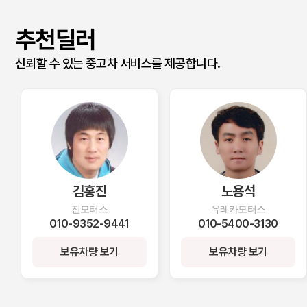
추천딜러
신뢰할 수 있는 중고차 서비스를 제공합니다.
노용석
이덕희
유레카모터스
상신자동차매매상사
010-5400-3130
010-3823-9188
보유차량 보기
보유차량 보기