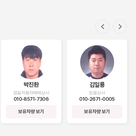
김일룡
장승민
믿음상사
푸른중고자동차매매상사
010-2671-0005
010-9479-5487
보유차량 보기
보유차량 보기