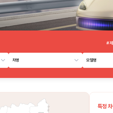
# 
차명
모델명
특정 차