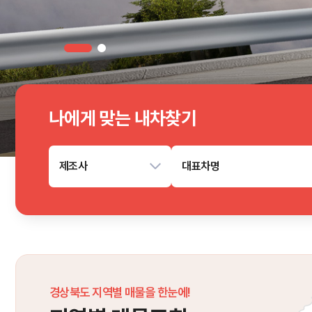
나에게 맞는 내차찾기
제조사
대표차명
경상북도 지역별 매물을 한눈에!