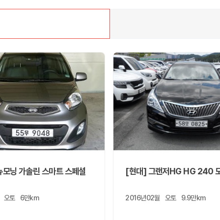
 뉴모닝 가솔린 스마트 스페셜
[현대] 그랜저HG HG 240 
오토
6만km
2016년02월
오토
9.9만km