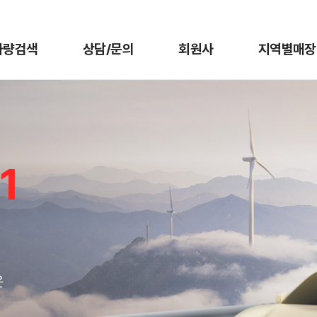
차량검색
상담/문의
회원사
지역별매장
1
온