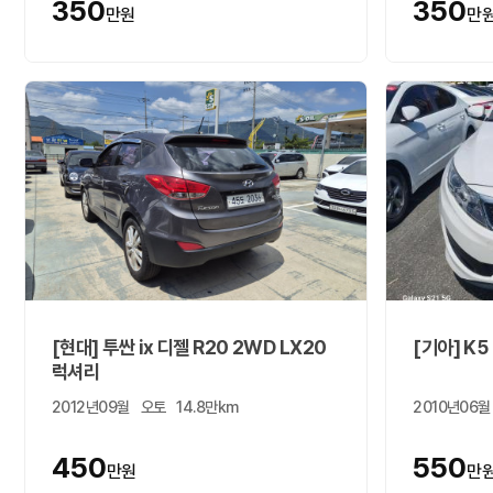
350
350
만원
만
[현대] 투싼 ix 디젤 R20 2WD LX20
[기아] K5
럭셔리
2012년09월
오토
14.8만km
2010년06월
450
550
만원
만