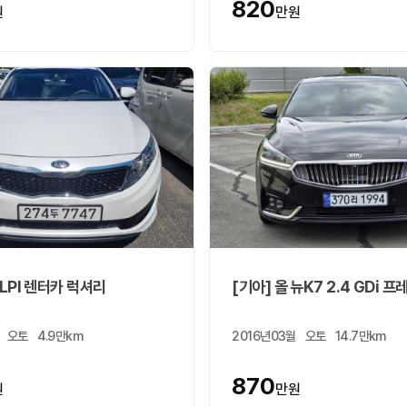
820
원
만원
 LPI 렌터카 럭셔리
[기아] 올 뉴K7 2.4 GDi 
오토
4.9만km
2016년03월
오토
14.7만km
870
원
만원