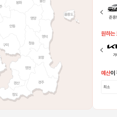
울진
봉화
주
울릉도
화물
경차
소형차
준중형차
중
영양
안동
원하는
영덕
청송
구미
스
현대
제네시스
기아
쉐
포항
영천
예산
이
경주
경산
청도