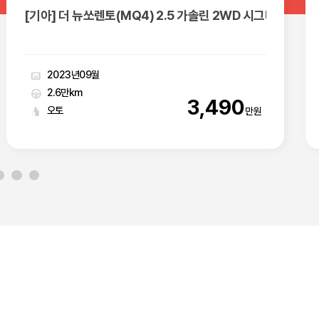
[르노(삼성)] XM3 1.6 GTe LE
2020년09월
10.1만km
1,090
무단변속기
만원