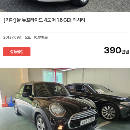
[기아] 올 뉴프라이드 4도어 1.6 GDI 럭셔리
2012년09월
오토
10.9만km
390
성능점검
만원