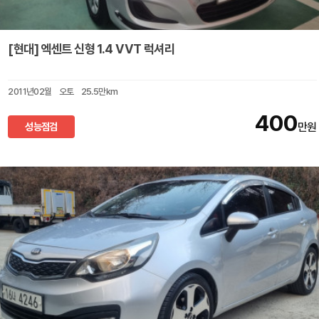
[현대] 엑센트 신형 1.4 VVT 럭셔리
2011년02월
오토
25.5만km
400
성능점검
만원