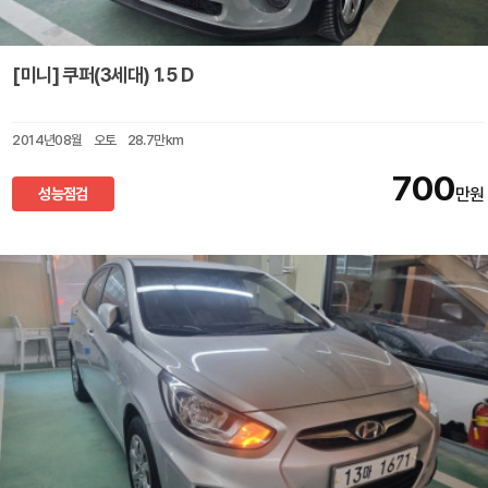
[미니] 쿠퍼(3세대) 1.5 D
2014년08월
오토
28.7만km
700
성능점검
만원