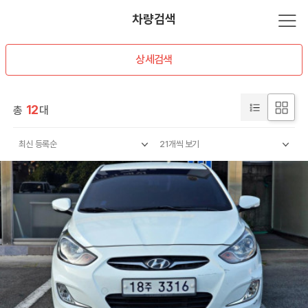
차량검색
상세검색
12
총
대