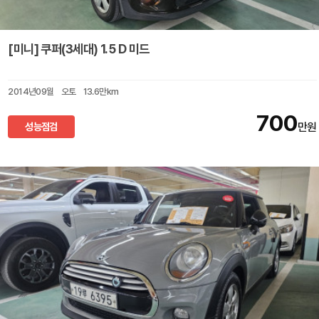
[미니] 쿠퍼(3세대) 1.5 D 미드
2014년09월
오토
13.6만km
700
성능점검
만원