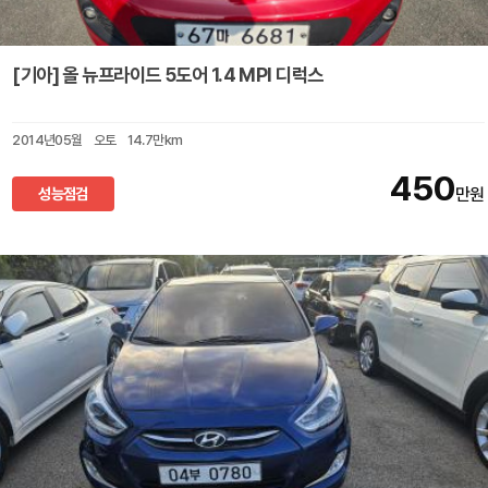
[기아] 올 뉴프라이드 5도어 1.4 MPI 디럭스
2014년05월
오토
14.7만km
450
성능점검
만원