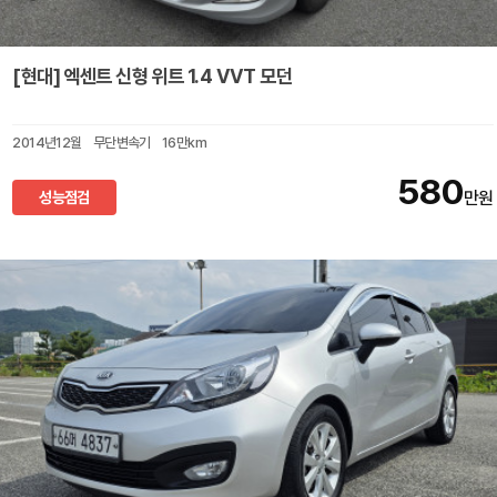
[현대] 엑센트 신형 위트 1.4 VVT 모던
2014년12월
무단변속기
16만km
580
성능점검
만원