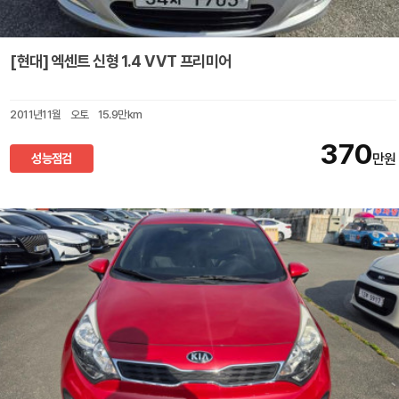
[현대] 엑센트 신형 1.4 VVT 프리미어
2011년11월
오토
15.9만km
370
성능점검
만원