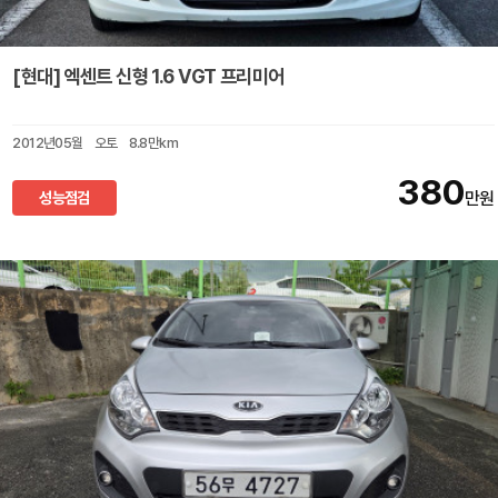
[현대] 엑센트 신형 1.6 VGT 프리미어
2012년05월
오토
8.8만km
380
성능점검
만원