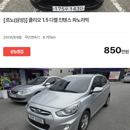
[르노(삼성)] 클리오 1.5 디젤 인텐스 파노라믹
2019년09월
무단변속기
8.7만km
850
성능점검
만원