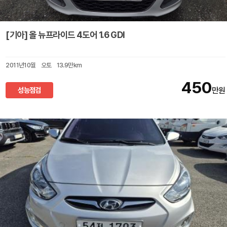
[기아] 올 뉴프라이드 4도어 1.6 GDI
2011년10월
오토
13.9만km
450
성능점검
만원