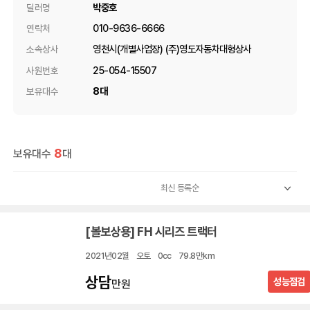
박중호
딜러명
010-9636-6666
연락처
영천시(개별사업장) (주)영도자동차대형상사
소속상사
25-054-15507
사원번호
8대
보유대수
8
보유대수
대
[볼보상용] FH 시리즈 트랙터
2021년02월
오토
0cc
79.8만km
상담
성능점검
만원