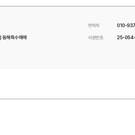
010-93
연락처
) 동해특수매매
25-054
사원번호