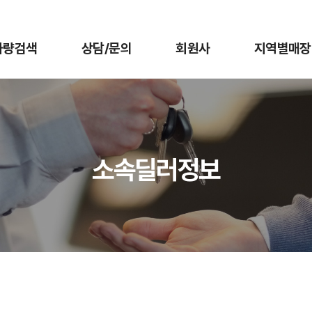
차량검색
상담/문의
회원사
지역별매장
소속딜러정보