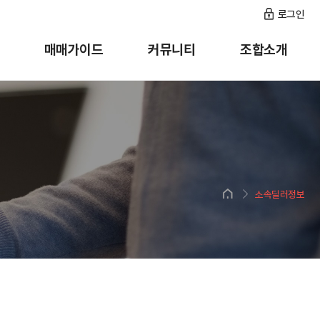
로그인
매매가이드
커뮤니티
조합소개
소속딜러정보