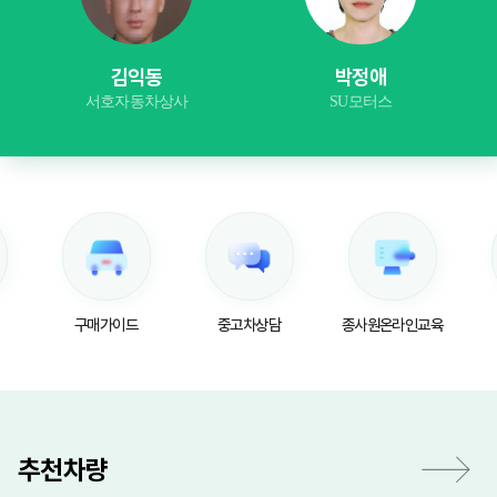
김익동
박정애
김윤
서호자동차상사
SU모터스
JR모
구매가이드
중고차상담
종사원온라인교육
오시는 
추천차량