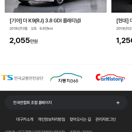
[기아] 더 K9(RJ) 3.8 GDI 플래티넘Ⅰ
[현대]
2018년10월
오토
9.9만km
2019년0
2,055
1,25
만원
전국연합회 조합 홈페이지
대구카소개
개인정보처리방침
찾아오시는 길
관리자로그인