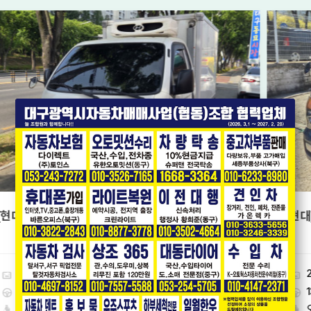
[현대] 포터II CRDi 더블캡 초장축 스마트
2019년01월
13.6만km
9
1,230
오토
만원
만원