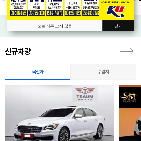
오늘 하루 보지 않음
닫기
신규차량
국산차
수입차