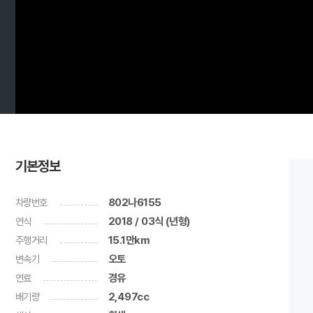
기본정보
차량번호
802나6155
연식
2018 / 03식 (년형)
주행거리
15.1만km
변속기
오토
연료
경유
배기량
2,497cc