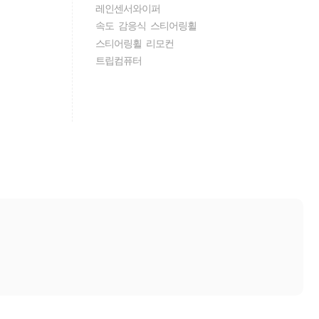
레인센서와이퍼
속도 감응식 스티어링휠
스티어링휠 리모컨
트립컴퓨터