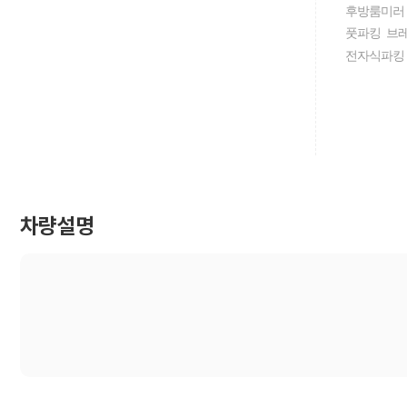
후방룸미러
풋파킹 브
전자식파킹
차량설명