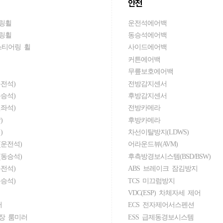
안전
링휠
운전석에어백
링휠
동승석에어백
스티어링 휠
사이드에어백
커튼에어백
무릎보호에어백
전석)
전방감지센서
승석)
후방감지센서
좌석)
전방카메라
)
후방카메라
)
차선이탈방지(LDWS)
운전석)
어라운드뷰(AVM)
동승석)
후측방경보시스템(BSD/BSW)
전석)
ABS 브레이크 잠김방지
승석)
TCS 미끄럼방지
VDC(ESP) 차체자세 제어
러
ECS 전자제어서스펜션
장 룸미러
ESS 급제동경보시스템