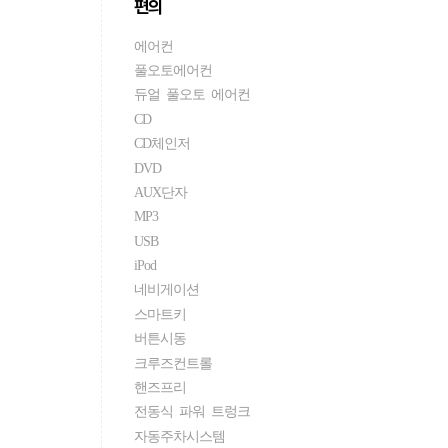
편의
에어컨
풀오토에어컨
듀얼 풀오토 에어컨
CD
CD체인저
DVD
AUX단자
MP3
USB
iPod
네비게이션
스마트키
버튼시동
크루즈컨트롤
핸즈프리
전동식 파워 트렁크
자동주차시스템