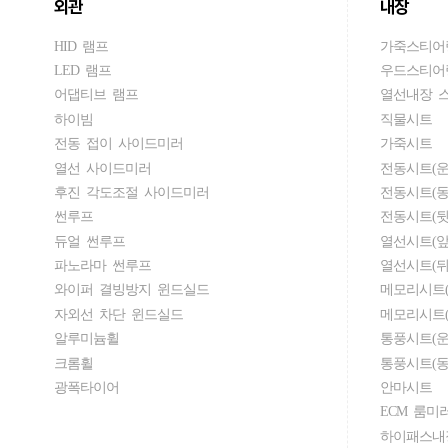
외관
내장
HID 램프
가죽스티어
LED 램프
우드스티어
어댑티브 램프
열선내장 
하이빔
직물시트
전동 접이 사이드미러
가죽시트
열선 사이드미러
전동시트(운
후진 각도조절 사이드미러
전동시트(동
썬루프
전동시트(뒷
듀얼 썬루프
열선시트(앞
파노라마 썬루프
열선시트(뒤
와이퍼 결빙방지 윈드실드
메모리시트(
자외선 차단 윈드실드
메모리시트(
알루미늄휠
통풍시트(운
크롬휠
통풍시트(동
광폭타이어
안마시트
ECM 룸미
하이패스내