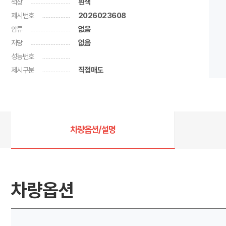
색상
흰색
제시번호
2026023608
압류
없음
저당
없음
성능번호
제시구분
직접매도
차량옵션/설명
차량옵션