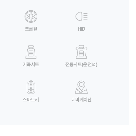
크롬휠
HID
가죽시트
전동시트(운전석)
스마트키
네비게이션