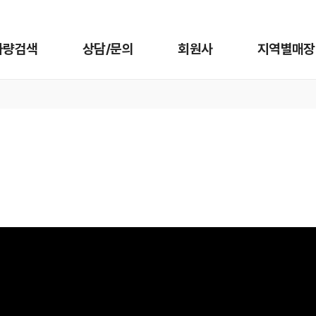
차량검색
상담/문의
회원사
지역별매장