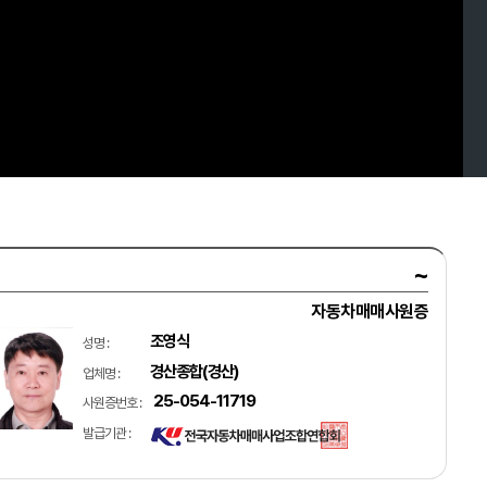
~
자동차매매사원증
조영식
성명 :
경산종합(경산)
업체명 :
25-054-11719
사원증번호 :
발급기관 :