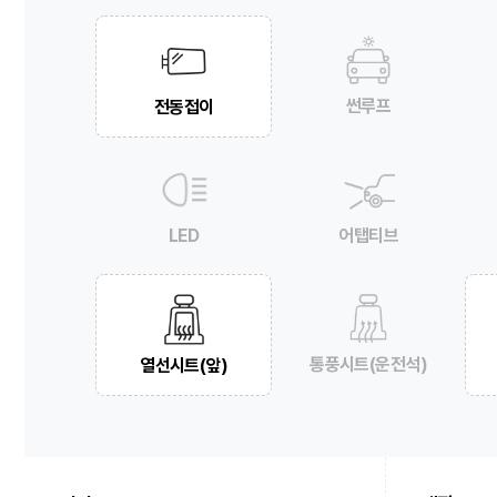
썬루프
전동접이
LED
어탭티브
통풍시트(운전석)
열선시트(앞)