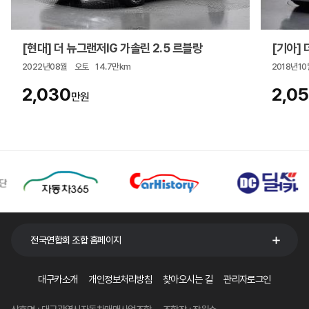
[현대] 더 뉴그랜저IG 가솔린 2.5 르블랑
[기아] 더
2022년08월
오토
14.7만km
2018년10
2,030
2,0
만원
전국연합회 조합 홈페이지
대구카소개
개인정보처리방침
찾아오시는 길
관리자로그인