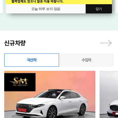
오늘 하루 보지 않음
닫기
신규차량
국산차
수입차