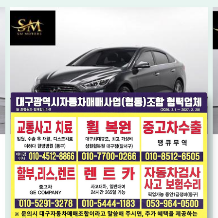
[현대] LF쏘나타 뉴라이즈 LPi 렌터카 모던
* 단순교환 * 가성비 좋은 LPG 모델 * 내비게이션,후방카메라 *
2018년08월
8.1만km
1,100
오토
만원