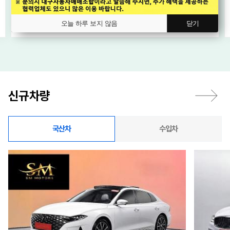
2,169
오토
만원
오늘 하루 보지 않음
닫기
신규차량
국산차
수입차