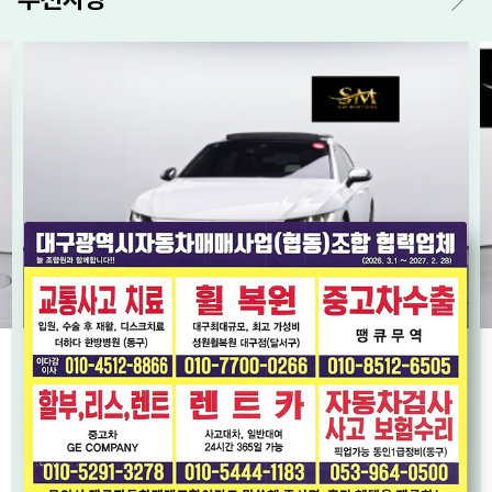
[폭스바겐] 아테온 2.0 TDI 엘레강스 프레스티지
* 완전 무사고(보험0원) * 내비 * HUD * 스마트키2EA *
2019년12월
9.1만km