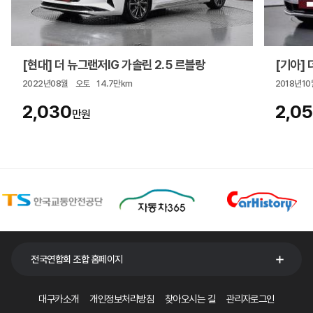
[현대] 더 뉴그랜저IG 가솔린 2.5 르블랑
[기아] 더
2022년08월
오토
14.7만km
2018년10
2,030
2,0
만원
전국연합회 조합 홈페이지
대구카소개
개인정보처리방침
찾아오시는 길
관리자로그인