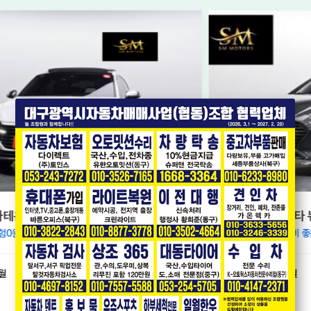
지
[현대] LF쏘나타 뉴라이즈 LPi 렌터카 모던
* 단순교환 * 가성비 좋은 LPG 모델 * 내비게이션,후방카메라 *
2018년08월
8.1만km
1,100
오토
만원
만원