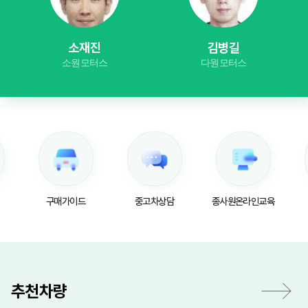
진
김병길
최영태
터스
다원모터스
새론모터스
구매가이드
중고차상담
종사원온라인교육
오시는 길
추천차량