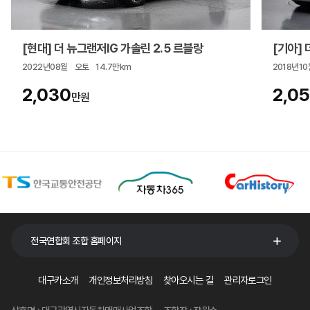
[현대] 더 뉴그랜저IG 가솔린 2.5 르블랑
[기아] 더
2022년08월
오토
14.7만km
2018년10
2,030
2,0
만원
전국연합회 조합 홈페이지
대구카소개
개인정보처리방침
찾아오시는 길
관리자로그인