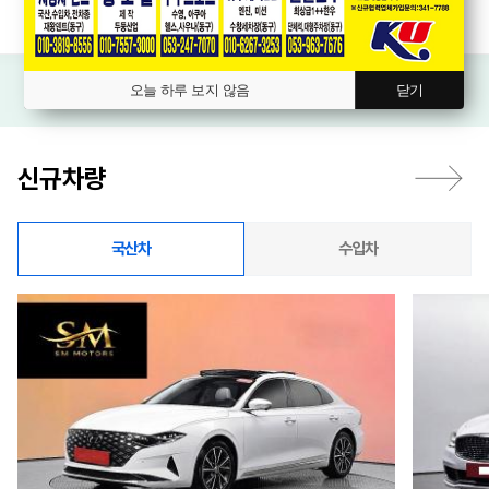
오늘 하루 보지 않음
닫기
신규차량
국산차
수입차