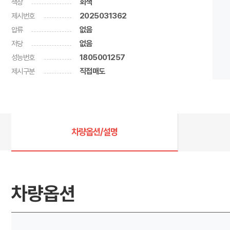
색상
회색
제시번호
2025031362
압류
없음
저당
없음
성능번호
1805001257
제시구분
직접매도
차량옵션/설명
차량옵션