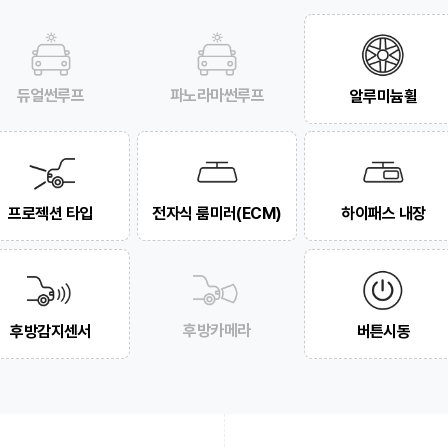
듀얼썬루프
파노라마썬루프
알루미늄휠
프로젝션 타입
전자식 룸미러(ECM)
하이패스 내장
후방카메라
후방감지센서
버튼시동