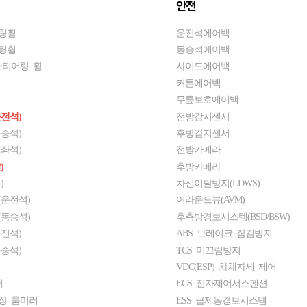
안전
링휠
운전석에어백
링휠
동승석에어백
스티어링 휠
사이드에어백
커튼에어백
무릎보호에어백
전석)
전방감지센서
승석)
후방감지센서
좌석)
전방카메라
)
후방카메라
)
차선이탈방지(LDWS)
운전석)
어라운드뷰(AVM)
동승석)
후측방경보시스템(BSD/BSW)
전석)
ABS 브레이크 잠김방지
승석)
TCS 미끄럼방지
VDC(ESP) 차체자세 제어
러
ECS 전자제어서스펜션
장 룸미러
ESS 급제동경보시스템