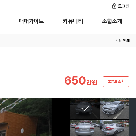
로그인
매매가이드
커뮤니티
조합소개
인쇄
650
만원
보험료 조회