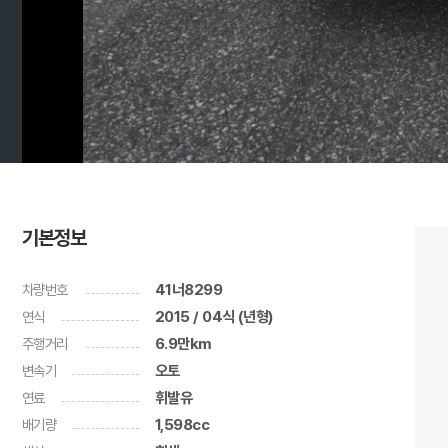
기본정보
차량번호
41너8299
연식
2015 / 04식 (년형)
주행거리
6.9만km
변속기
오토
연료
휘발유
배기량
1,598cc