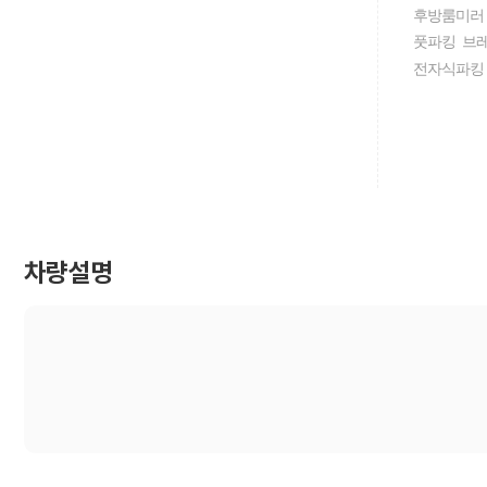
후방룸미러
풋파킹 브
전자식파킹
차량설명