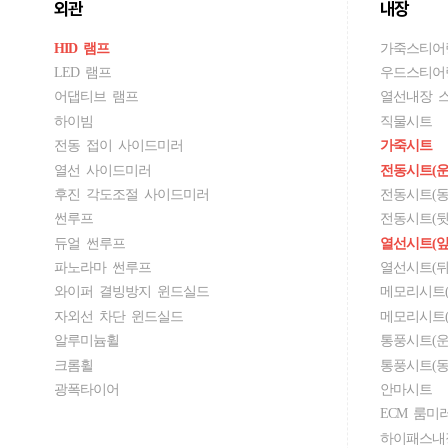
외관
내장
HID 램프
가죽스티어
LED 램프
우드스티어
어댑티브 램프
열선내장 
하이빔
직물시트
전동 접이 사이드미러
가죽시트
열선 사이드미러
전동시트(운
후진 각도조절 사이드미러
전동시트(동
썬루프
전동시트(뒷
듀얼 썬루프
열선시트(앞
파노라마 썬루프
열선시트(뒤
와이퍼 결빙방지 윈드실드
메모리시트(
자외선 차단 윈드실드
메모리시트(
알루미늄휠
통풍시트(운
크롬휠
통풍시트(동
광폭타이어
안마시트
ECM 룸미
하이패스내