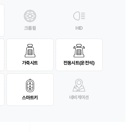
크롬휠
HID
가죽시트
전동시트(운전석)
네비게이션
스마트키