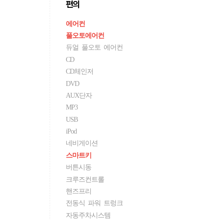
편의
에어컨
풀오토에어컨
듀얼 풀오토 에어컨
CD
CD체인저
DVD
AUX단자
MP3
USB
iPod
네비게이션
스마트키
버튼시동
크루즈컨트롤
핸즈프리
전동식 파워 트렁크
자동주차시스템