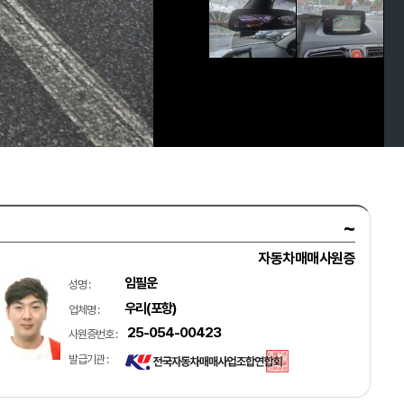
~
자동차매매사원증
임필운
성명 :
우리(포항)
업체명 :
25-054-00423
사원증번호 :
발급기관 :