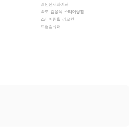
레인센서와이퍼
속도 감응식 스티어링휠
스티어링휠 리모컨
트립컴퓨터