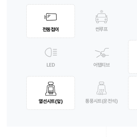
썬루프
전동접이
LED
어탭티브
통풍시트(운전석)
열선시트(앞)