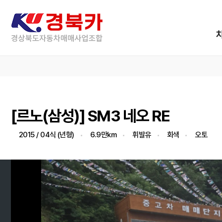
[르노(삼성)] SM3 네오 RE
2015 / 04식 (년형)
6.9만km
휘발유
회색
오토