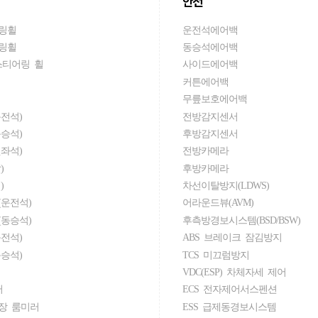
안전
링휠
운전석에어백
링휠
동승석에어백
스티어링 휠
사이드에어백
커튼에어백
무릎보호에어백
전석)
전방감지센서
승석)
후방감지센서
좌석)
전방카메라
)
후방카메라
)
차선이탈방지(LDWS)
운전석)
어라운드뷰(AVM)
동승석)
후측방경보시스템(BSD/BSW)
전석)
ABS 브레이크 잠김방지
승석)
TCS 미끄럼방지
VDC(ESP) 차체자세 제어
러
ECS 전자제어서스펜션
장 룸미러
ESS 급제동경보시스템