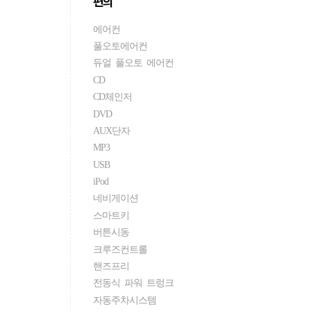
편의
에어컨
풀오토에어컨
듀얼 풀오토 에어컨
CD
CD체인저
DVD
AUX단자
MP3
USB
iPod
네비게이션
스마트키
버튼시동
크루즈컨트롤
핸즈프리
전동식 파워 트렁크
자동주차시스템