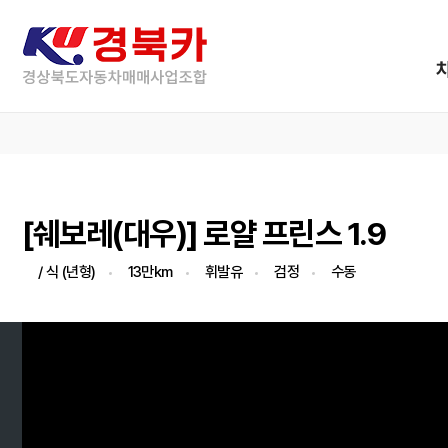
[쉐보레(대우)] 로얄 프린스 1.9
/ 식 (년형)
13만km
휘발유
검정
수동