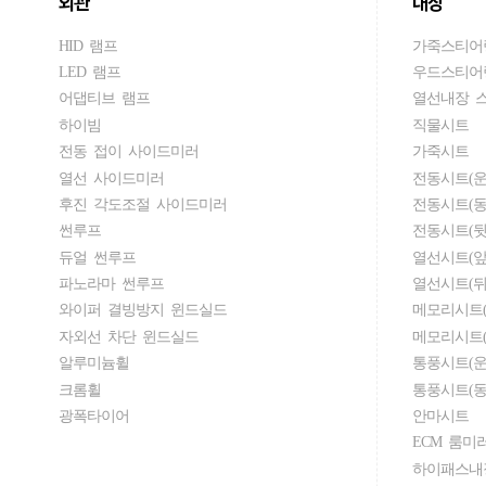
외관
내장
HID 램프
가죽스티어
LED 램프
우드스티어
어댑티브 램프
열선내장 
하이빔
직물시트
전동 접이 사이드미러
가죽시트
열선 사이드미러
전동시트(운
후진 각도조절 사이드미러
전동시트(동
썬루프
전동시트(뒷
듀얼 썬루프
열선시트(앞
파노라마 썬루프
열선시트(뒤
와이퍼 결빙방지 윈드실드
메모리시트(
자외선 차단 윈드실드
메모리시트(
알루미늄휠
통풍시트(운
크롬휠
통풍시트(동
광폭타이어
안마시트
ECM 룸미
하이패스내