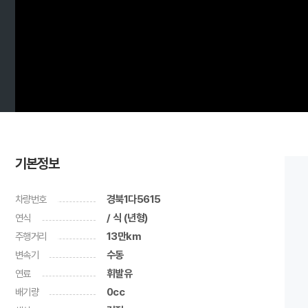
기본정보
차량번호
경북1다5615
연식
/ 식 (년형)
주행거리
13만km
변속기
수동
연료
휘발유
배기량
0cc