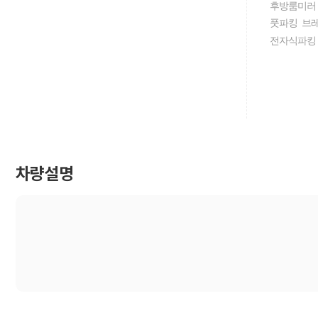
후방룸미러
풋파킹 브
전자식파킹
차량설명