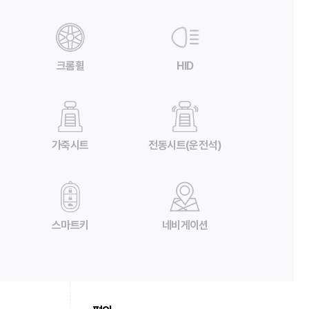
크롬휠
HID
가죽시트
전동시트(운전석)
스마트키
네비게이션