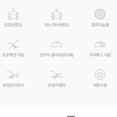
듀얼썬루프
파노라마썬루프
알루미늄휠
프로젝션 타입
전자식 룸미러(ECM)
하이패스 내장
후방감지센서
후방카메라
버튼시동