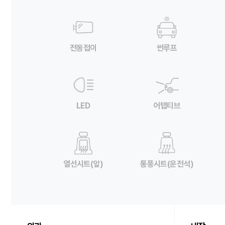
전동접이
썬루프
LED
어탭티브
열선시트(앞)
통풍시트(운전석)