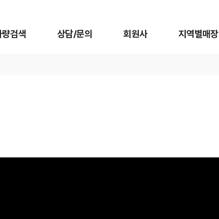
차량검색
상담/문의
회원사
지역별매장