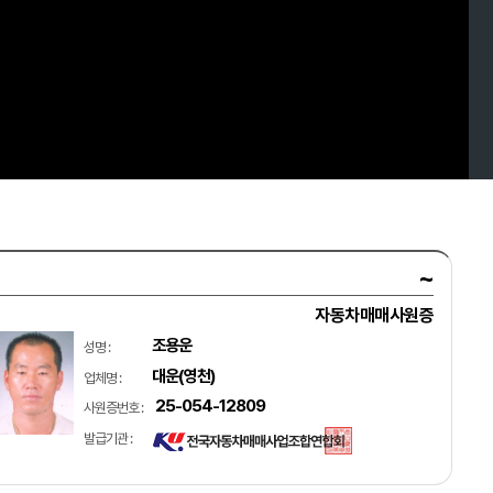
~
자동차매매사원증
조용운
성명 :
대운(영천)
업체명 :
25-054-12809
사원증번호 :
발급기관 :