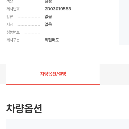
색상
검정
제시번호
2B03019553
압류
없음
저당
없음
성능번호
제시구분
직접매도
차량옵션/설명
차량옵션