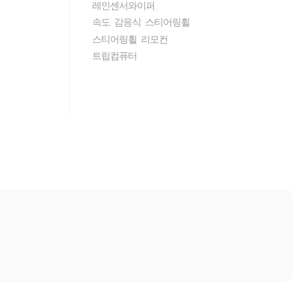
레인센서와이퍼
속도 감응식 스티어링휠
스티어링휠 리모컨
트립컴퓨터