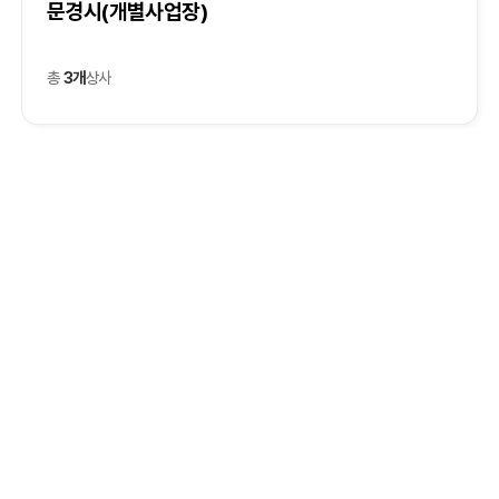
문경시(개별사업장)
총
3개
상사