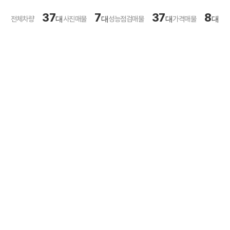
37
7
37
8
전체차량
대
사진매물
대
성능점검매물
대
가격매물
대