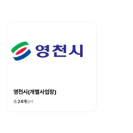
영천시(개별사업장)
총
24개
상사