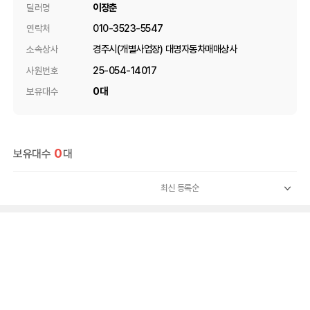
이장춘
딜러명
010-3523-5547
연락처
경주시(개별사업장) 대명자동차매매상사
소속상사
25-054-14017
사원번호
0대
보유대수
0
보유대수
대