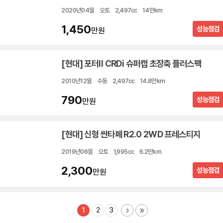
2020년04월
오토
2,497cc
14만km
1,450
성능점검
만원
[현대] 포터II CRDi 슈퍼캡 초장축 플러스팩
2010년12월
수동
2,497cc
14.8만km
790
성능점검
만원
[현대] 신형 싼타페 R2.0 2WD 프레스티지
2019년06월
오토
1,995cc
6.2만km
2,300
성능점검
만원
1
2
3