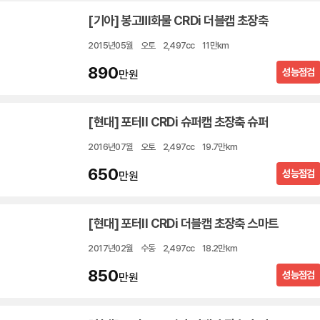
[기아] 봉고Ⅲ화물 CRDi 더블캡 초장축
2015년05월
오토
2,497cc
11만km
890
성능점검
만원
[현대] 포터II CRDi 슈퍼캡 초장축 슈퍼
2016년07월
오토
2,497cc
19.7만km
650
성능점검
만원
[현대] 포터II CRDi 더블캡 초장축 스마트
2017년02월
수동
2,497cc
18.2만km
850
성능점검
만원