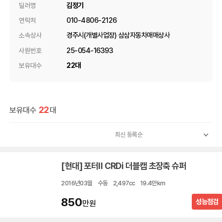
김정기
딜러명
010-4806-2126
연락처
경주시(개별사업장) 삼삼자동차매매상사
소속상사
25-054-16393
사원번호
22대
보유대수
22
보유대수
대
[현대] 포터II CRDi 더블캡 초장축 슈퍼
2016년03월
수동
2,497cc
19.4만km
850
성능점검
만원