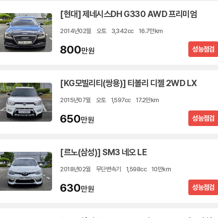
[현대] 제네시스DH G330 AWD 프리미엄
2014년02월
오토
3,342cc
16.7만km
800
성능점검
만원
[KG모빌리티(쌍용)] 티볼리 디젤 2WD LX
2015년07월
오토
1,597cc
17.2만km
650
성능점검
만원
[르노(삼성)] SM3 네오 LE
2018년02월
무단변속기
1,598cc
10만km
630
성능점검
만원