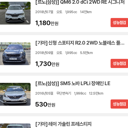
[르노(삼성)] QM6 2.0 dCi 2WD RE 시그니처
2018년07월
오토
1,995cc
14만km
1,180
성능점검
만원
[기아] 신형 스포티지 R2.0 2WD 노블레스 플러스
2018년09월
오토
1,995cc
5.5만km
1,730
성능점검
만원
[르노(삼성)] SM5 노바 LPLi 장애인 LE
2016년05월
무단변속기
1,998cc
12.5만km
530
성능점검
만원
[기아] 레이 가솔린 프레스티지