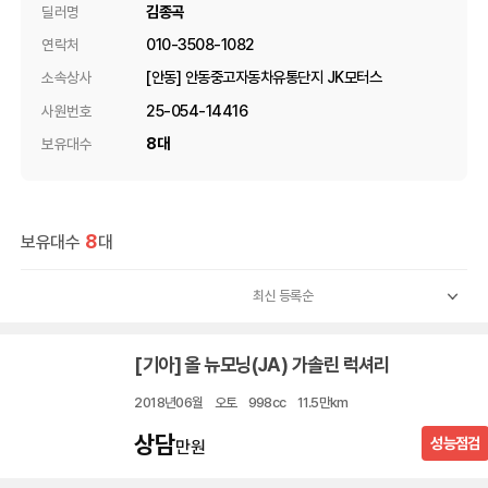
김종곡
딜러명
010-3508-1082
연락처
[안동] 안동중고자동차유통단지 JK모터스
소속상사
25-054-14416
사원번호
8대
보유대수
8
보유대수
대
[기아] 올 뉴모닝(JA) 가솔린 럭셔리
2018년06월
오토
998cc
11.5만km
상담
성능점검
만원