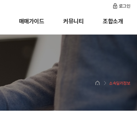
로그인
매매가이드
커뮤니티
조합소개
소속딜러정보