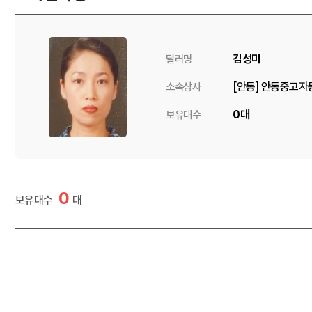
김성미
딜러명
[안동] 안동중고
소속상사
0대
보유대수
0
보유대수
대