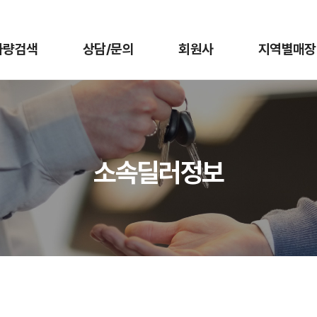
차량검색
상담/문의
회원사
지역별매장
소속딜러정보